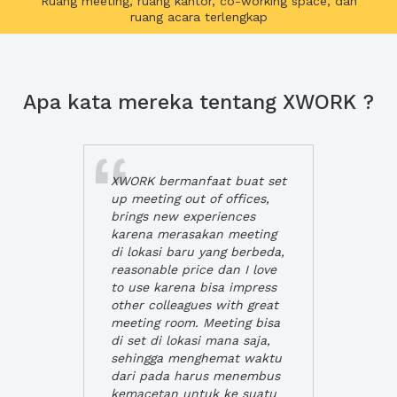
Ruang meeting, ruang kantor, co-working space, dan
ruang acara terlengkap
Apa kata mereka tentang XWORK ?
XWORK bermanfaat buat set
up meeting out of offices,
brings new experiences
karena merasakan meeting
di lokasi baru yang berbeda,
reasonable price dan I love
to use karena bisa impress
other colleagues with great
meeting room. Meeting bisa
di set di lokasi mana saja,
sehingga menghemat waktu
dari pada harus menembus
kemacetan untuk ke suatu