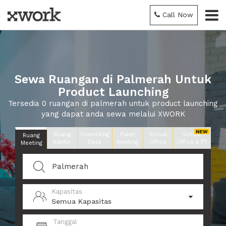
Call Now
Sewa Ruangan di Palmerah Untuk
Product Launching
Tersedia 0 ruangan di palmerah untuk product launching
yang dapat anda sewa melalui XWORK
Ruang
Coworking
Paket
Virtual
Virtual
Ruang
Kantor
Desk
Meeting
Office
Office & PT
Meeting
Kapasitas
Semua Kapasitas
Tanggal