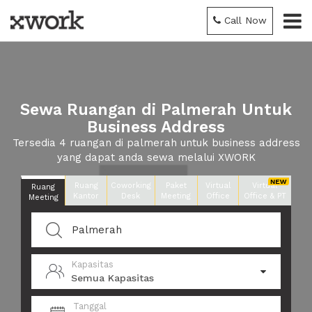
Call Now
Sewa Ruangan di Palmerah Untuk
Business Address
Tersedia 4 ruangan di palmerah untuk business address
yang dapat anda sewa melalui XWORK
Ruang
Coworking
Paket
Virtual
Virtual
Ruang
Kantor
Desk
Meeting
Office
Office & PT
Meeting
Kapasitas
Semua Kapasitas
Tanggal