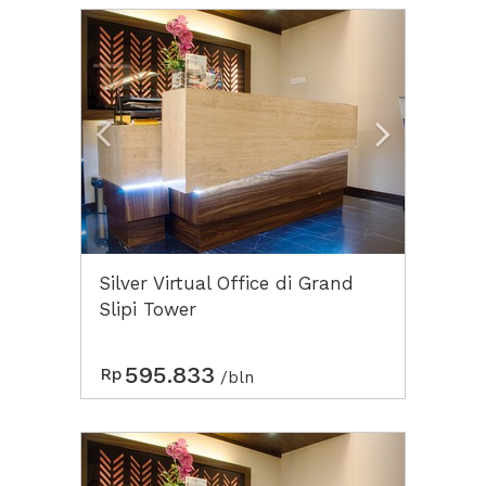
Previous
Next2
Silver Virtual Office di Grand
Slipi Tower
595.833
Rp
/bln
Previous
Next2