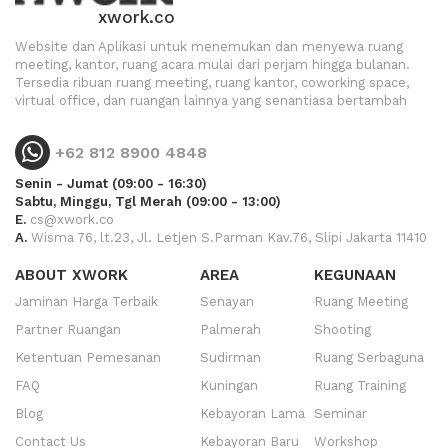
xwork.co
Website dan Aplikasi untuk menemukan dan menyewa ruang
meeting, kantor, ruang acara mulai dari perjam hingga bulanan.
Tersedia ribuan ruang meeting, ruang kantor, coworking space,
virtual office, dan ruangan lainnya yang senantiasa bertambah
+62 812 8900 4848
Senin - Jumat (09:00 - 16:30)
Sabtu, Minggu, Tgl Merah (09:00 - 13:00)
E.
cs@xwork.co
A.
Wisma 76, lt.23, Jl. Letjen S.Parman Kav.76, Slipi Jakarta 11410
ABOUT XWORK
AREA
KEGUNAAN
Jaminan Harga Terbaik
Senayan
Ruang Meeting
Partner Ruangan
Palmerah
Shooting
Ketentuan Pemesanan
Sudirman
Ruang Serbaguna
FAQ
Kuningan
Ruang Training
Blog
Kebayoran Lama
Seminar
Contact Us
Kebayoran Baru
Workshop