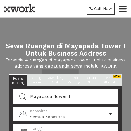
Call Now
Sewa Ruangan di Mayapada Tower I
Untuk Business Address
Tersedia 4 ruangan di mayapada tower i untuk business
address yang dapat anda sewa melalui XWORK
Ruang
Coworking
Paket
Virtual
Virtual
Ruang
Kantor
Desk
Meeting
Office
Office & PT
Meeting
Kapasitas
Semua Kapasitas
Tanggal