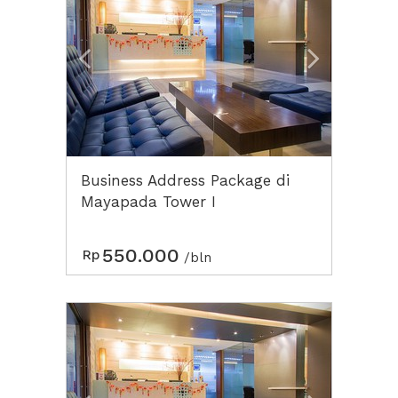
Business Address Package di
Mayapada Tower I
550.000
Rp
/bln
Previous
Next2