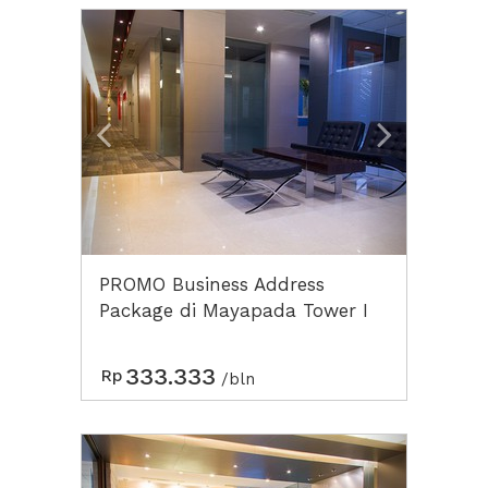
Previous
Next2
PROMO Business Address
Package di Mayapada Tower I
333.333
Rp
/bln
Previous
Next2