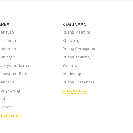
AREA
KEGUNAAN
Senayan
Ruang Meeting
Palmerah
Shooting
Sudirman
Ruang Serbaguna
uningan
Ruang Training
Kebayoran Lama
Seminar
ebayoran Baru
Workshop
andaria
Ruang Presentasi
Cengkareng
Lihat semua
luit
ilandak
ihat semua