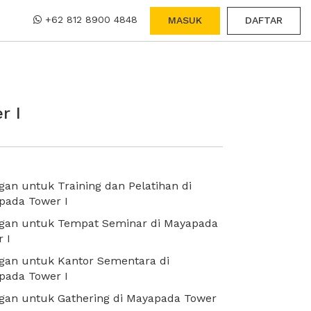
+62 812 8900 4848
MASUK
DAFTAR
r I
an untuk Training dan Pelatihan di
pada Tower I
gan untuk Tempat Seminar di Mayapada
 I
gan untuk Kantor Sementara di
pada Tower I
gan untuk Gathering di Mayapada Tower