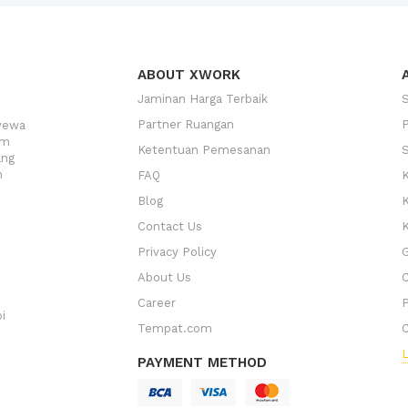
ABOUT XWORK
Jaminan Harga Terbaik
Partner Ruangan
yewa
am
Ketentuan Pemesanan
ang
n
FAQ
K
Blog
Contact Us
K
Privacy Policy
G
About Us
Career
P
i
Tempat.com
C
L
PAYMENT METHOD