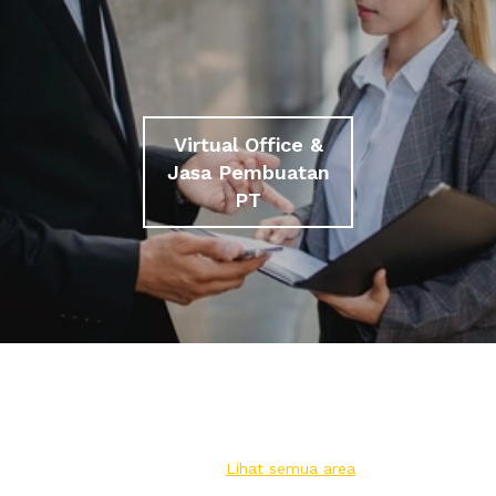
Virtual Office &
Jasa Pembuatan
PT
Lihat semua area