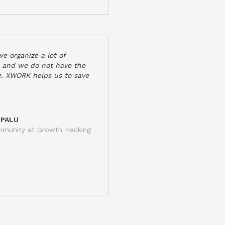
e organize a lot of
 and we do not have the
e. XWORK helps us to save
 PALU
munity at Growth Hacking