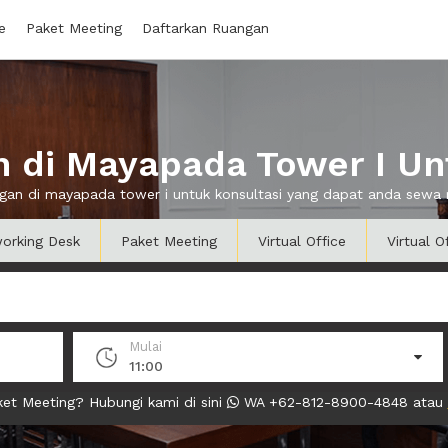
e
Paket Meeting
Daftarkan Ruangan
 di Mayapada Tower I Unt
angan di mayapada tower i untuk konsultasi yang dapat anda sewa
orking Desk
Paket Meeting
Virtual Office
Virtual O
Mulai
11:00
et Meeting? Hubungi kami di sini
WA +62-812-8900-4848 atau