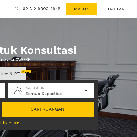
+62 812 8900 4848
MASUK
DAFTAR
uk Konsultasi
 melalui XWORK
ffice & PT
Kapasitas
Semua Kapasitas
CARI RUANGAN
Klik di sini