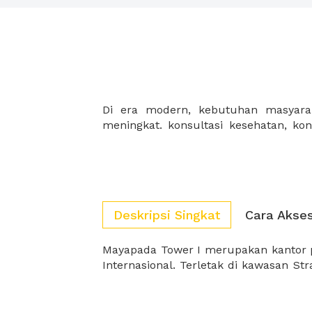
Di era modern, kebutuhan masyarak
IT, konsultasi pajak, konsultasi keu
meningkat. konsultasi kesehatan, ko
Deskripsi Singkat
Cara Akse
Mayapada Tower I merupakan kantor 
Internasional. Terletak di kawasan Strategis karna dapat diakses