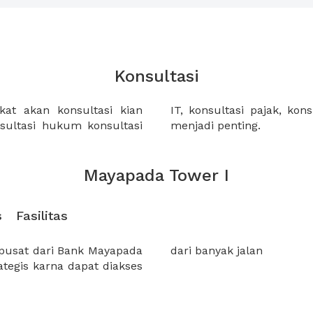
Konsultasi
at akan konsultasi kian
angan dan lain-lain, semua
nsultasi hukum konsultasi
menjadi penting.
Mayapada Tower I
s
Fasilitas
pusat dari Bank Mayapada
dari banyak jalan