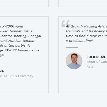
si XWORK yang
At Growth Hacking Asia w
ukan tempat untuk
trainings and Bootcamps
lecture Meeting. Sebagai
time to find a new venu
 membutuhkan tempat
a precious time!
h untuk berbisnis
ge. XWORK bukan hanya
ya.
JULIEN DAL
Head of Com
Asia
NA
ns at Binus University