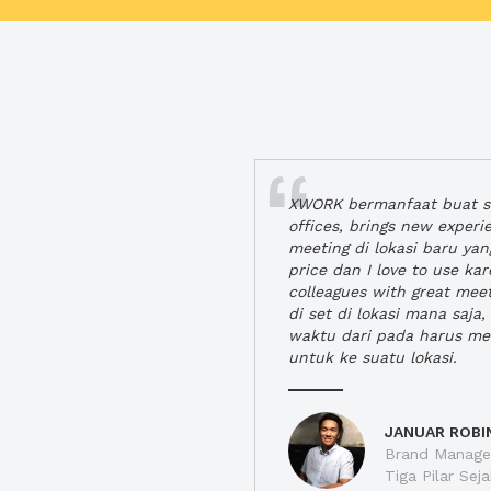
XWORK bermanfaat buat se
offices, brings new exper
meeting di lokasi baru ya
price dan I love to use ka
colleagues with great mee
di set di lokasi mana saj
waktu dari pada harus m
untuk ke suatu lokasi.
JANUAR ROBI
Brand Manager
Tiga Pilar Se