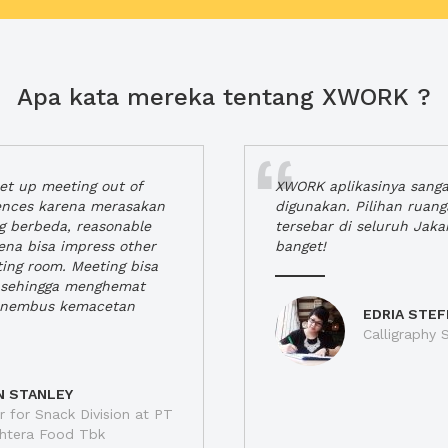
Apa kata mereka tentang XWORK ?
t up meeting out of
XWORK aplikasinya sang
iences karena merasakan
digunakan. Pilihan ruan
ng berbeda, reasonable
tersebar di seluruh Jaka
rena bisa impress other
banget!
ting room. Meeting bisa
a, sehingga menghemat
enembus kemacetan
EDRIA STEF
Calligraphy S
N STANLEY
 for Snack Division at PT
jahtera Food Tbk