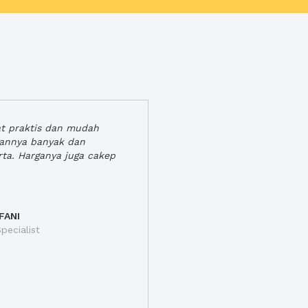
at praktis dan mudah
gannya banyak dan
rta. Harganya juga cakep
FANI
pecialist