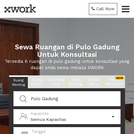
Call Now
Sewa Ruangan di Pulo Gadung
Untuk Konsultasi
Tersedia 6 ruangan di pulo gadung untuk konsultasi yang
dapat anda sewa melalui XWORK
Ruang
Coworking
Paket
Virtual
Virtual
Ruang
Kantor
Desk
Meeting
Office
Office & PT
Meeting
Kapasitas
Semua Kapasitas
Tanggal