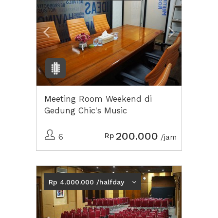
Meeting Room Weekend di
Gedung Chic's Music
200.000
Rp
6
/jam
Previous
Next2
Rp 4.000.000 /halfday