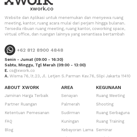
xwork.co
Website dan Aplikasi untuk menemukan dan menyewa ruang
meeting, kantor, ruang acara mulai dari perjam hingga bulanan.
Tersedia ribuan ruang meeting, ruang kantor, coworking space,
virtual office, dan ruangan lainnya yang senantiasa bertambah
+62 812 8900 4848
Senin - Jumat (09:00 - 16:30)
Sabtu, Minggu, Tgl Merah (09:00 - 13:00)
E.
cs@xwork.co
A.
Wisma 76, lt.23, Jl. Letjen S.Parman Kav.76, Slipi Jakarta 11410
ABOUT XWORK
AREA
KEGUNAAN
Jaminan Harga Terbaik
Senayan
Ruang Meeting
Partner Ruangan
Palmerah
Shooting
Ketentuan Pemesanan
Sudirman
Ruang Serbaguna
FAQ
Kuningan
Ruang Training
Blog
Kebayoran Lama
Seminar