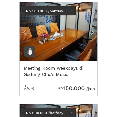
Previous
Next2
Rp 500.000 /halfday
Meeting Room Weekdays di
Gedung Chic's Music
150.000
Rp
6
/jam
Previous
Next2
Rp 600.000 /halfday