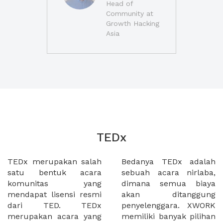
Head of
Community at
Growth Hacking
Asia
TEDx
TEDx merupakan salah
Bedanya TEDx adalah
satu bentuk acara
sebuah acara nirlaba,
komunitas yang
dimana semua biaya
mendapat lisensi resmi
akan ditanggung
dari TED. TEDx
penyelenggara. XWORK
merupakan acara yang
memiliki banyak pilihan