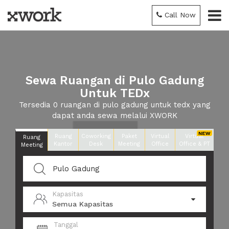
Call Now
Sewa Ruangan di Pulo Gadung
Untuk TEDx
Tersedia 0 ruangan di pulo gadung untuk tedx yang
dapat anda sewa melalui XWORK
Ruang
Coworking
Paket
Virtual
Virtual
Ruang
Kantor
Desk
Meeting
Office
Office & PT
Meeting
Kapasitas
Semua Kapasitas
Tanggal