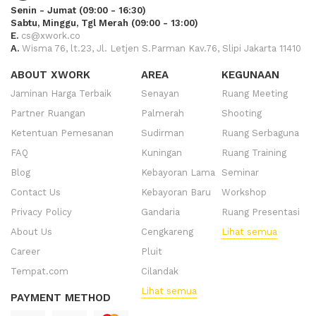
Senin - Jumat (09:00 - 16:30)
Sabtu, Minggu, Tgl Merah (09:00 - 13:00)
E.
cs@xwork.co
A.
Wisma 76, lt.23, Jl. Letjen S.Parman Kav.76, Slipi Jakarta 11410
ABOUT XWORK
AREA
KEGUNAAN
Jaminan Harga Terbaik
Senayan
Ruang Meeting
Partner Ruangan
Palmerah
Shooting
Ketentuan Pemesanan
Sudirman
Ruang Serbaguna
FAQ
Kuningan
Ruang Training
Blog
Kebayoran Lama
Seminar
Contact Us
Kebayoran Baru
Workshop
Privacy Policy
Gandaria
Ruang Presentasi
About Us
Cengkareng
Lihat semua
Career
Pluit
Tempat.com
Cilandak
Lihat semua
PAYMENT METHOD