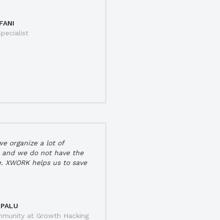
FANI
pecialist
e organize a lot of
 and we do not have the
e. XWORK helps us to save
 PALU
munity at Growth Hacking