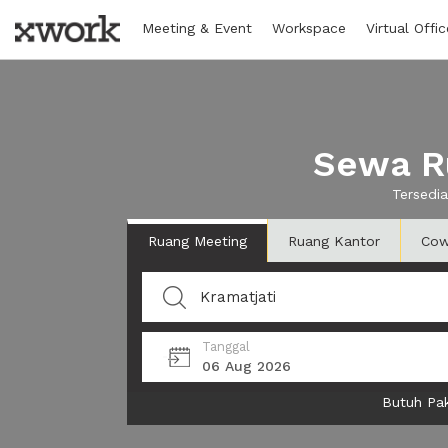
Meeting & Event
Workspace
Virtual Offic
Sewa R
Tersedi
Ruang Meeting
Ruang Kantor
Cow
Tanggal
06 Aug 2026
Butuh Pak