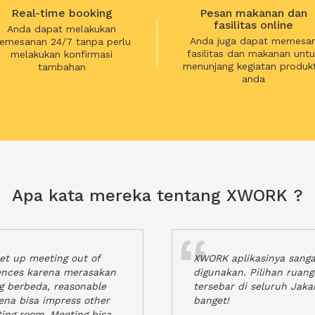
Real-time booking
Pesan makanan dan
fasilitas online
Anda dapat melakukan
Anda juga dapat memesa
emesanan 24/7 tanpa perlu
fasilitas dan makanan untu
melakukan konfirmasi
menunjang kegiatan produkt
tambahan
anda
Apa kata mereka tentang XWORK ?
t up meeting out of
XWORK aplikasinya sang
iences karena merasakan
digunakan. Pilihan ruan
ng berbeda, reasonable
tersebar di seluruh Jaka
rena bisa impress other
banget!
ting room. Meeting bisa