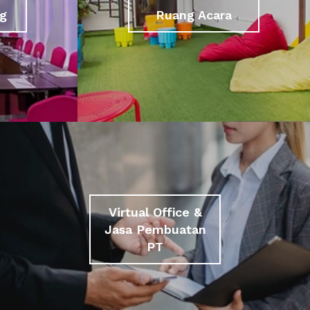
g
Ruang Acara
Virtual Office &
Jasa Pembuatan
PT