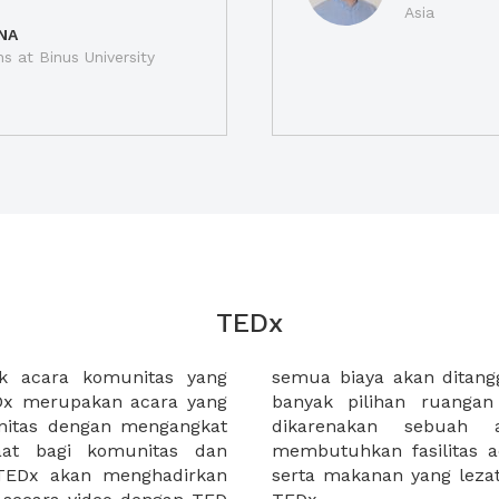
Asia
NA
ns at Binus University
TEDx
k acara komunitas yang
lenggara. XWORK memiliki
unitas dengan mengangkat
Dx yang sukses akan
at bagi komunitas dan
mpuni, lokasi strategis,
t TEDx akan menghadirkan
 peserta yang menghadiri