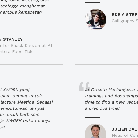
a, sehingga menghemat
enembus kemacetan
EDRIA STEF
Calligraphy S
N STANLEY
 for Snack Division at PT
jahtera Food Tbk
si XWORK yang
At Growth Hacking Asia w
ukan tempat untuk
trainings and Bootcamps
lecture Meeting. Sebagai
time to find a new venu
 membutuhkan tempat
a precious time!
h untuk berbisnis
ge. XWORK bukan hanya
ya.
JULIEN DAL
Head of Com