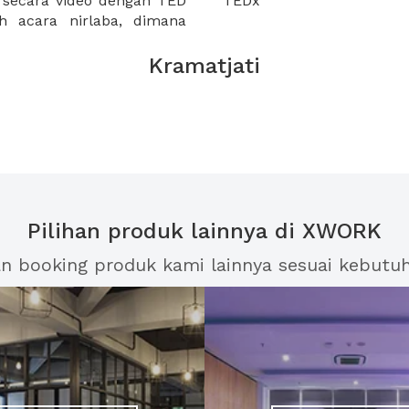
 secara video dengan TED
TEDx
h acara nirlaba, dimana
Kramatjati
Pilihan produk lainnya di XWORK
an booking produk kami lainnya sesuai kebutu