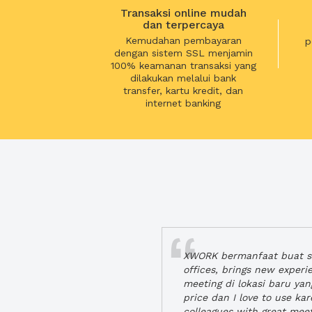
Transaksi online mudah
dan terpercaya
Kemudahan pembayaran
p
dengan sistem SSL menjamin
100% keamanan transaksi yang
dilakukan melalui bank
transfer, kartu kredit, dan
internet banking
XWORK bermanfaat buat se
offices, brings new exper
meeting di lokasi baru ya
price dan I love to use ka
colleagues with great mee