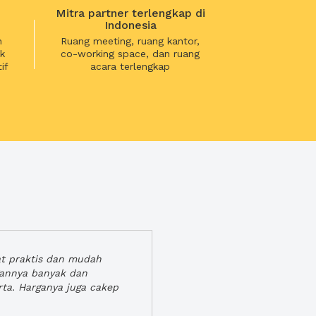
Mitra partner terlengkap di
Indonesia
n
Ruang meeting, ruang kantor,
k
co-working space, dan ruang
if
acara terlengkap
at praktis dan mudah
gannya banyak dan
rta. Harganya juga cakep