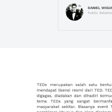
DANIEL WIGU
Public Relatio
TEDx merupakan salah satu bentu
semua biaya akan ditanggung penye
mendapat lisensi resmi dari TED. TEDx merupakan acara yang
banyak pilihan ruangan yang cocok untuk diadakan TEDx
digagas, diadakan dan dihadiri kom
dikarenakan sebuah acara TE
tema TEDx yang sangat bermanfa
membutuhkan fasilitas acara yang mu
masyarakat sekitar. Biasanya even
serta makanan yang lezat untuk para