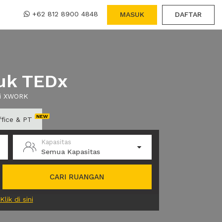
+62 812 8900 4848
MASUK
DAFTAR
uk TEDx
ui XWORK
ffice & PT
Kapasitas
Semua Kapasitas
CARI RUANGAN
Klik di sini