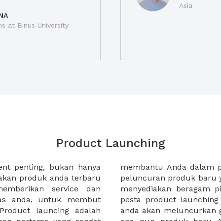
Asia
NA
ns at Binus University
Product Launching
nt penting, bukan hanya
enuju perencanaan acara
akan produk anda terbaru
s dan mengesankan dengan
memberikan service dan
mi mampu mengakomodasi
ras anda, untuk membut
an gaya apa pun. Apakah
Product launcing adalah
terbaru, buku baru, atau