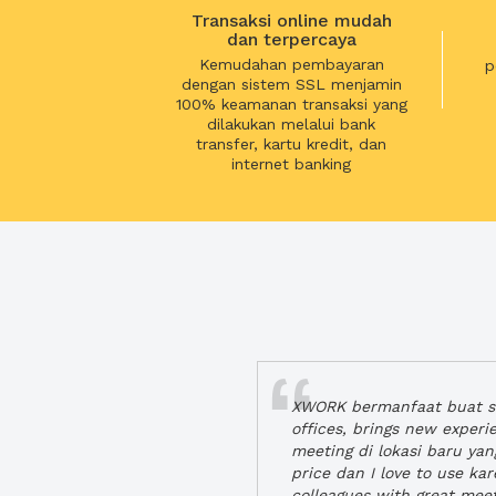
Transaksi online mudah
dan terpercaya
Kemudahan pembayaran
p
dengan sistem SSL menjamin
100% keamanan transaksi yang
dilakukan melalui bank
transfer, kartu kredit, dan
internet banking
XWORK bermanfaat buat se
offices, brings new exper
meeting di lokasi baru ya
price dan I love to use ka
colleagues with great mee