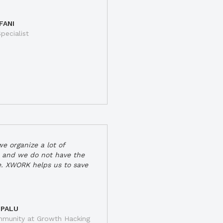
FANI
pecialist
e organize a lot of
 and we do not have the
e. XWORK helps us to save
 PALU
munity at Growth Hacking