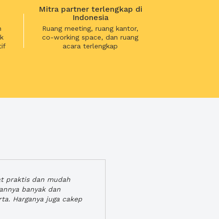
Mitra partner terlengkap di
Indonesia
n
Ruang meeting, ruang kantor,
k
co-working space, dan ruang
if
acara terlengkap
at praktis dan mudah
gannya banyak dan
rta. Harganya juga cakep