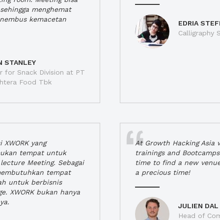
a, sehingga menghemat
enembus kemacetan
EDRIA STEF
Calligraphy S
N STANLEY
 for Snack Division at PT
jahtera Food Tbk
si XWORK yang
At Growth Hacking Asia w
ukan tempat untuk
trainings and Bootcamps
lecture Meeting. Sebagai
time to find a new venu
 membutuhkan tempat
a precious time!
h untuk berbisnis
ge. XWORK bukan hanya
ya.
JULIEN DAL
Head of Com