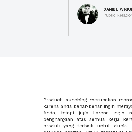
DANIEL WIGU
Public Relatio
Product launching merupakan mome
membantu Anda dalam perjalanan m
karena anda benar-benar ingin meray
peluncuran produk baru yang sukse
Anda, tetapi juga karena ingin 
menyediakan beragam pilihan. Ka
penghargaan atas semua kerja ke
pesta product launching anda deng
produk yang terbaik untuk dunia. 
anda akan meluncurkan game virtual 