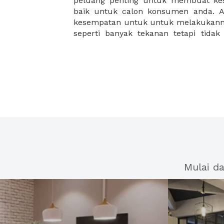
peluang penting untuk membuat ke
apa pun produk baru Anda, kami m
baik untuk calon konsumen anda. A
manfaatkan kami, XWORK, dan mula
kesempatan untuk untuk melakukanny
seperti banyak tekanan tetapi tidak
Mulai d