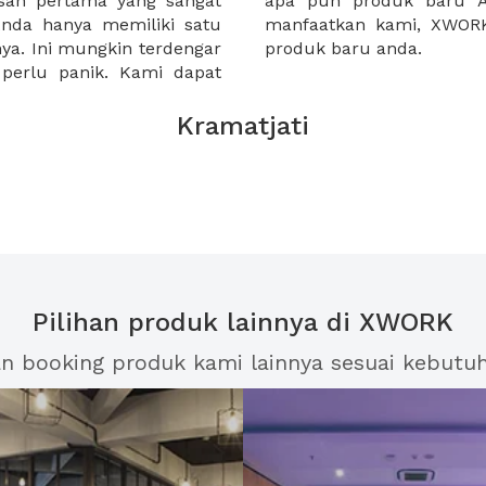
san pertama yang sangat
emiliki semuanya. Jadi
nda hanya memiliki satu
i rencanakan peluncuran
a. Ini mungkin terdengar
produk baru anda.
 perlu panik. Kami dapat
Kramatjati
Pilihan produk lainnya di XWORK
an booking produk kami lainnya sesuai kebutu