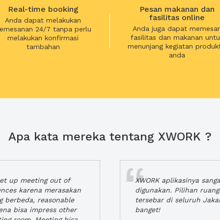
Real-time booking
Pesan makanan dan
fasilitas online
Anda dapat melakukan
Anda juga dapat memesa
emesanan 24/7 tanpa perlu
fasilitas dan makanan untu
melakukan konfirmasi
menunjang kegiatan produkt
tambahan
anda
Apa kata mereka tentang XWORK ?
t up meeting out of
XWORK aplikasinya sang
iences karena merasakan
digunakan. Pilihan ruan
ng berbeda, reasonable
tersebar di seluruh Jaka
rena bisa impress other
banget!
ting room. Meeting bisa