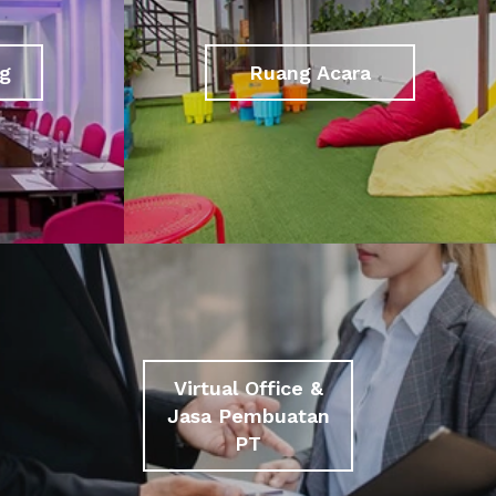
g
Ruang Acara
Virtual Office &
Jasa Pembuatan
PT