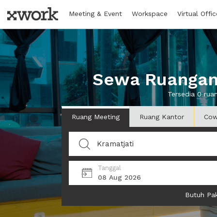
Meeting & Event
Workspace
Virtual Offic
Sewa Ruangan 
Tersedia 0 rua
Ruang Meeting
Ruang Kantor
Cow
Tanggal
08 Aug 2026
Butuh Pak