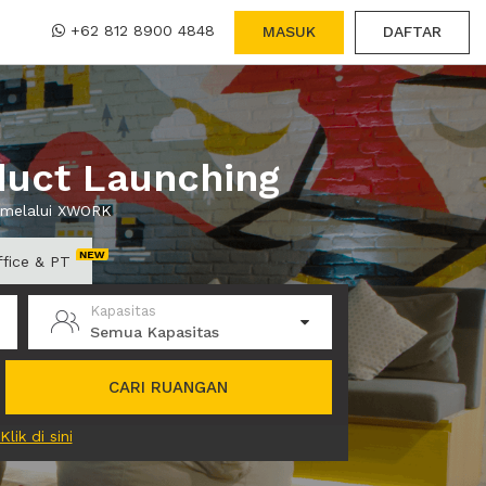
+62 812 8900 4848
MASUK
DAFTAR
duct Launching
a melalui XWORK
ffice & PT
Kapasitas
Semua Kapasitas
CARI RUANGAN
Klik di sini