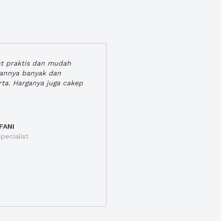
at praktis dan mudah
gannya banyak dan
rta. Harganya juga cakep
FANI
pecialist