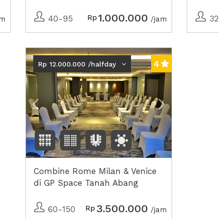
1.000.000
Rp
40-95
32
am
/jam
Previous
Next2
4
Rp 12.000.000 /halfday
Combine Rome Milan & Venice
di GP Space Tanah Abang
3.500.000
Rp
60-150
/jam