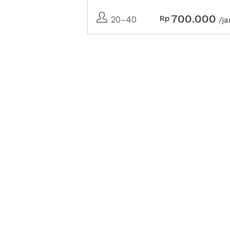
700.000
Rp
20-40
/j