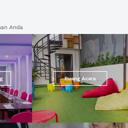
han Anda
g
Ruang Acara