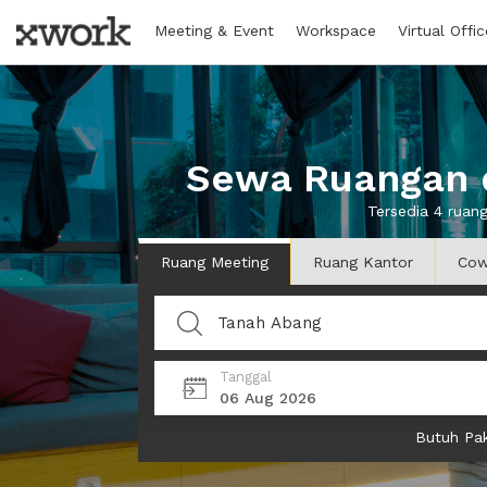
Meeting & Event
Workspace
Virtual Offic
Sewa Ruangan d
Tersedia 4 ruan
Ruang Meeting
Ruang Kantor
Cow
Tanggal
06 Aug 2026
Butuh Pak