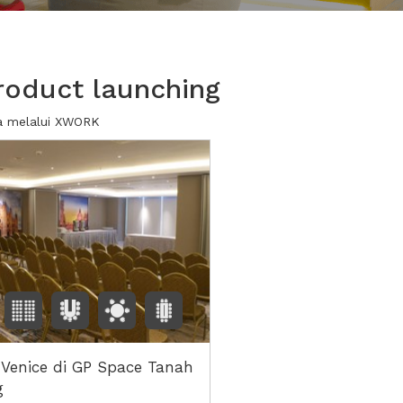
roduct launching
wa melalui XWORK
 Venice di GP Space Tanah
g