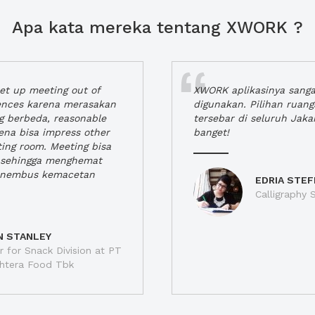
Apa kata mereka tentang XWORK ?
t up meeting out of
XWORK aplikasinya sang
iences karena merasakan
digunakan. Pilihan ruan
ng berbeda, reasonable
tersebar di seluruh Jaka
rena bisa impress other
banget!
ting room. Meeting bisa
a, sehingga menghemat
enembus kemacetan
EDRIA STEF
Calligraphy S
N STANLEY
 for Snack Division at PT
jahtera Food Tbk