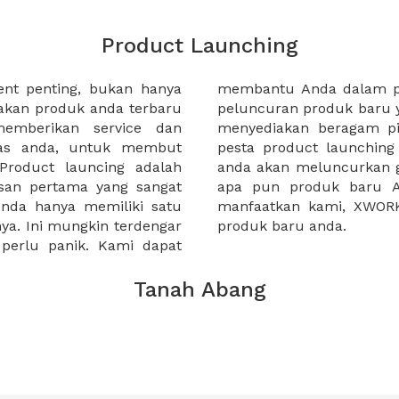
Product Launching
nt penting, bukan hanya
enuju perencanaan acara
akan produk anda terbaru
s dan mengesankan dengan
memberikan service dan
mi mampu mengakomodasi
ras anda, untuk membut
an gaya apa pun. Apakah
Product launcing adalah
terbaru, buku baru, atau
san pertama yang sangat
emiliki semuanya. Jadi
nda hanya memiliki satu
i rencanakan peluncuran
a. Ini mungkin terdengar
produk baru anda.
 perlu panik. Kami dapat
Tanah Abang