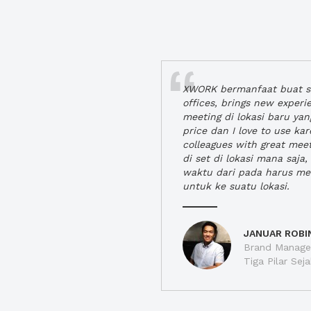
XWORK bermanfaat buat se
offices, brings new exper
meeting di lokasi baru ya
price dan I love to use ka
colleagues with great mee
di set di lokasi mana saj
waktu dari pada harus m
untuk ke suatu lokasi.
JANUAR ROBI
Brand Manager
Tiga Pilar Se