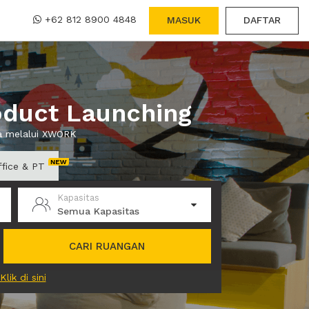
+62 812 8900 4848
MASUK
DAFTAR
oduct Launching
wa melalui XWORK
ffice & PT
Kapasitas
Semua Kapasitas
CARI RUANGAN
Klik di sini