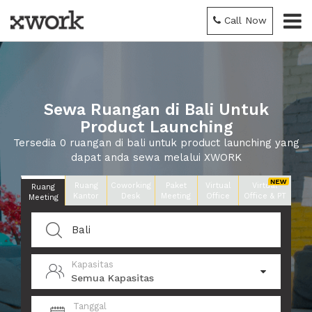
Call Now
Sewa Ruangan di Bali Untuk
Product Launching
Tersedia 0 ruangan di bali untuk product launching yang
dapat anda sewa melalui XWORK
Ruang
Coworking
Paket
Virtual
Virtual
Ruang
Kantor
Desk
Meeting
Office
Office & PT
Meeting
Kapasitas
Semua Kapasitas
Tanggal