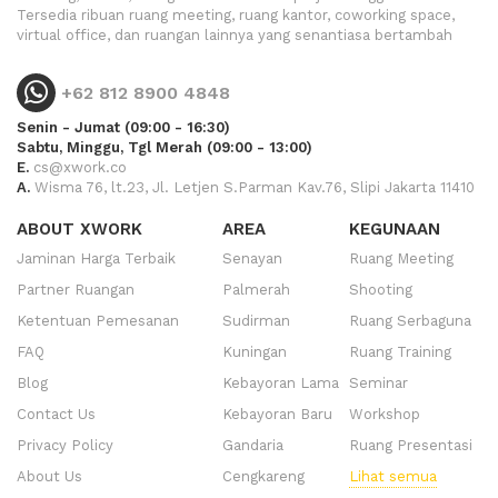
Tersedia ribuan ruang meeting, ruang kantor, coworking space,
virtual office, dan ruangan lainnya yang senantiasa bertambah
+62 812 8900 4848
Senin - Jumat (09:00 - 16:30)
Sabtu, Minggu, Tgl Merah (09:00 - 13:00)
E.
cs@xwork.co
A.
Wisma 76, lt.23, Jl. Letjen S.Parman Kav.76, Slipi Jakarta 11410
ABOUT XWORK
AREA
KEGUNAAN
Jaminan Harga Terbaik
Senayan
Ruang Meeting
Partner Ruangan
Palmerah
Shooting
Ketentuan Pemesanan
Sudirman
Ruang Serbaguna
FAQ
Kuningan
Ruang Training
Blog
Kebayoran Lama
Seminar
Contact Us
Kebayoran Baru
Workshop
Privacy Policy
Gandaria
Ruang Presentasi
About Us
Cengkareng
Lihat semua