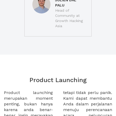
JULIEN DAL
PALU
Head of
Community at
Growth Hacking
Asia
Product Launching
Product launching
tetapi tidak perlu panik.
merupakan moment
Kami dapat membantu
penting, bukan hanya
Anda dalam perjalanan
karena anda benar-
menuju perencanaan
benar ingin merayakan
acara peluncuran