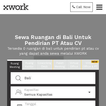
Call Now
Sewa Ruangan di Bali Untuk
Pendirian PT Atau CV
Tersedia 0 ruangan di bali untuk pendirian pt atau cv
yang dapat anda sewa melalui XWORK
Ruang
Coworking
Paket
Virtual
Virtual
Ruang
Kantor
Desk
Meeting
Office
Office & PT
Meeting
Kapasitas
Semua Kapasitas
Tanggal