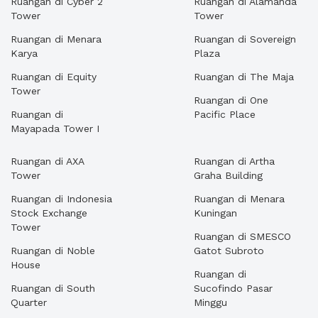
Ruangan di Cyber 2
Ruangan di Alamanda
Tower
Tower
Ruangan di Menara
Ruangan di Sovereign
Karya
Plaza
Ruangan di Equity
Ruangan di The Maja
Tower
Ruangan di One
Ruangan di
Pacific Place
Mayapada Tower I
Ruangan di AXA
Ruangan di Artha
Tower
Graha Building
Ruangan di Indonesia
Ruangan di Menara
Stock Exchange
Kuningan
Tower
Ruangan di SMESCO
Ruangan di Noble
Gatot Subroto
House
Ruangan di
Ruangan di South
Sucofindo Pasar
Quarter
Minggu