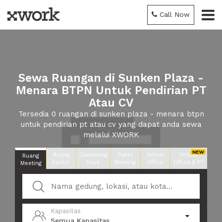
Call Now
Sewa Ruangan di Sunken Plaza -
Menara BTPN Untuk Pendirian PT
Atau CV
Tersedia 0 ruangan di sunken plaza - menara btpn
untuk pendirian pt atau cv yang dapat anda sewa
melalui XWORK
Ruang
Coworking
Paket
Virtual
Virtual
Ruang
Kantor
Desk
Meeting
Office
Office & PT
Meeting
Kapasitas
Semua Kapasitas