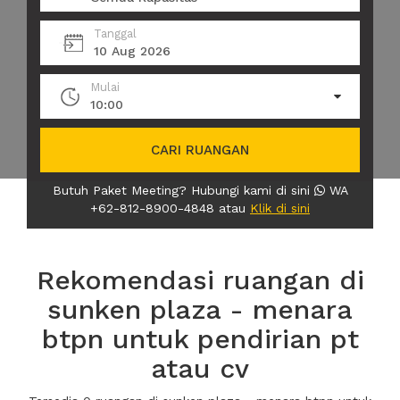
Tanggal
10 Aug 2026
Mulai
10:00
CARI RUANGAN
Butuh Paket Meeting? Hubungi kami di sini
WA
+62-812-8900-4848 atau
Klik di sini
Rekomendasi ruangan di
sunken plaza - menara
btpn untuk pendirian pt
atau cv