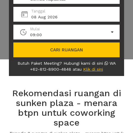
Tanggal
08 Aug 2026
Mulai
09:00
CARI RUANGAN
Butuh Paket Meeting? Hubungi kami di sini
WA
+62-812-8900-4848 atau
Klik di sini
Rekomendasi ruangan di
sunken plaza - menara
btpn untuk coworking
space