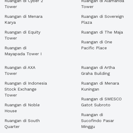
Ruangan di Cyber 2
Ruangan di Alamanda
Tower
Tower
Ruangan di Menara
Ruangan di Sovereign
Karya
Plaza
Ruangan di Equity
Ruangan di The Maja
Tower
Ruangan di One
Ruangan di
Pacific Place
Mayapada Tower I
Ruangan di AXA
Ruangan di Artha
Tower
Graha Building
Ruangan di Indonesia
Ruangan di Menara
Stock Exchange
Kuningan
Tower
Ruangan di SMESCO
Ruangan di Noble
Gatot Subroto
House
Ruangan di
Ruangan di South
Sucofindo Pasar
Quarter
Minggu