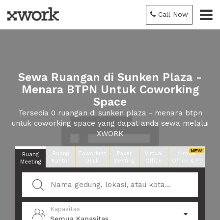
Call Now
Sewa Ruangan di Sunken Plaza -
Menara BTPN Untuk Coworking
Space
Tersedia 0 ruangan di sunken plaza - menara btpn
untuk coworking space yang dapat anda sewa melalui
XWORK
Ruang
Coworking
Paket
Virtual
Virtual
Ruang
Kantor
Desk
Meeting
Office
Office & PT
Meeting
Kapasitas
Semua Kapasitas