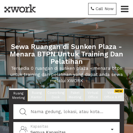
Call Now
Sewa Ruangan di Sunken Plaza -
Menara BTPN Untuk Training Dan
Pelatihan
Tersedia 0 ruangan di sunken plaza - menara btpn
untuk training dan pelatihan yang dapat anda sewa
melalui XWORK
Ruang
Coworking
Paket
Virtual
Virtual
Ruang
Kantor
Desk
Meeting
Office
Office & PT
Meeting
Kapasitas
Semua Kapasitas