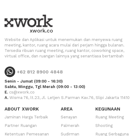
xwork.co
Website dan Aplikasi untuk menemukan dan menyewa ruang
meeting, kantor, ruang acara mulai dari perjam hingga bulanan.
Tersedia ribuan ruang meeting, ruang kantor, coworking space,
virtual office, dan ruangan lainnya yang senantiasa bertambah
+62 812 8900 4848
Senin - Jumat (09:00 - 16:30)
Sabtu, Minggu, Tgl Merah (09:00 - 13:00)
E.
cs@xwork.co
A.
Wisma 76, lt.23, Jl. Letjen S.Parman Kav.76, Slipi Jakarta 11410
ABOUT XWORK
AREA
KEGUNAAN
Jaminan Harga Terbaik
Senayan
Ruang Meeting
Partner Ruangan
Palmerah
Shooting
Ketentuan Pemesanan
Sudirman
Ruang Serbaguna