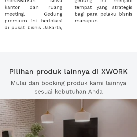
menawarkan sewa
gedung ini menjadi
kantor dan ruang
tempat yang strategis
meeting. Gedung
bagi para pelaku bisnis
premium ini berlokasi
manapun.
di pusat bisnis Jakarta,
Pilihan produk lainnya di XWORK
Mulai dan booking produk kami lainnya
sesuai kebutuhan Anda