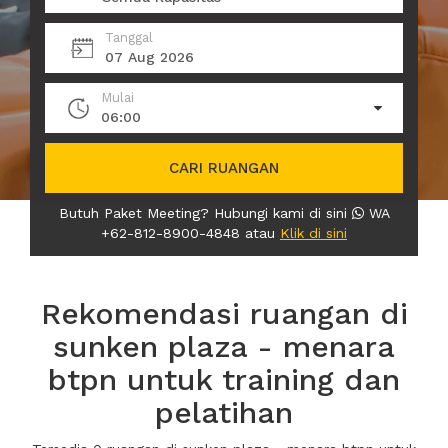
Tanggal
07 Aug 2026
Mulai
06:00
CARI RUANGAN
Butuh Paket Meeting? Hubungi kami di sini
WA
+62-812-8900-4848 atau
Klik di sini
Rekomendasi ruangan di
sunken plaza - menara
btpn untuk training dan
pelatihan