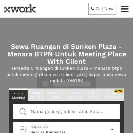
Call Now
Sewa Ruangan di Sunken Plaza -
Menara BTPN Untuk Meeting Place
With Client
Tersedia 0 ruangan di sunken plaza - menara btpn
untuk meeting place with client yang dapat anda sewa
melalui XWORK
Ruang
Coworking
Paket
Virtual
Virtual
Ruang
Kantor
Desk
Meeting
Office
Office & PT
Meeting
Kapasitas
Semua Kapasitas