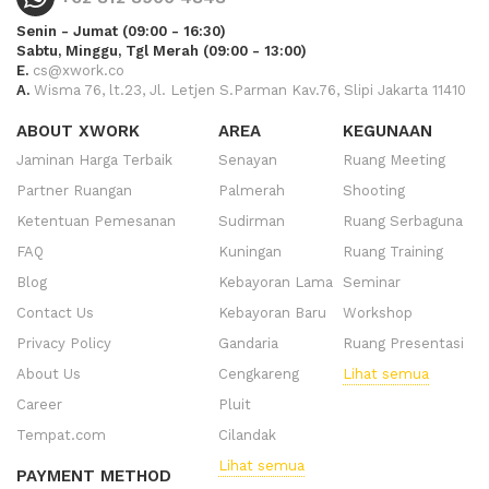
Senin - Jumat (09:00 - 16:30)
Sabtu, Minggu, Tgl Merah (09:00 - 13:00)
E.
cs@xwork.co
A.
Wisma 76, lt.23, Jl. Letjen S.Parman Kav.76, Slipi Jakarta 11410
ABOUT XWORK
AREA
KEGUNAAN
Jaminan Harga Terbaik
Senayan
Ruang Meeting
Partner Ruangan
Palmerah
Shooting
Ketentuan Pemesanan
Sudirman
Ruang Serbaguna
FAQ
Kuningan
Ruang Training
Blog
Kebayoran Lama
Seminar
Contact Us
Kebayoran Baru
Workshop
Privacy Policy
Gandaria
Ruang Presentasi
About Us
Cengkareng
Lihat semua
Career
Pluit
Tempat.com
Cilandak
Lihat semua
PAYMENT METHOD