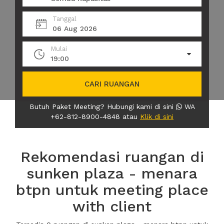
Tanggal
06 Aug 2026
Mulai
19:00
CARI RUANGAN
Butuh Paket Meeting? Hubungi kami di sini
WA
+62-812-8900-4848 atau
Klik di sini
Rekomendasi ruangan di
sunken plaza - menara
btpn untuk meeting place
with client