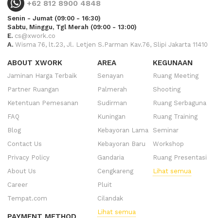
+62 812 8900 4848
Senin - Jumat (09:00 - 16:30)
Sabtu, Minggu, Tgl Merah (09:00 - 13:00)
E.
cs@xwork.co
A.
Wisma 76, lt.23, Jl. Letjen S.Parman Kav.76, Slipi Jakarta 11410
ABOUT XWORK
AREA
KEGUNAAN
Jaminan Harga Terbaik
Senayan
Ruang Meeting
Partner Ruangan
Palmerah
Shooting
Ketentuan Pemesanan
Sudirman
Ruang Serbaguna
FAQ
Kuningan
Ruang Training
Blog
Kebayoran Lama
Seminar
Contact Us
Kebayoran Baru
Workshop
Privacy Policy
Gandaria
Ruang Presentasi
About Us
Cengkareng
Lihat semua
Career
Pluit
Tempat.com
Cilandak
Lihat semua
PAYMENT METHOD