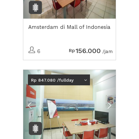
Amsterdam di Mall of Indonesia
156.000
Rp
6
/jam
Previous
Next2
Rp 847.080 /fullday