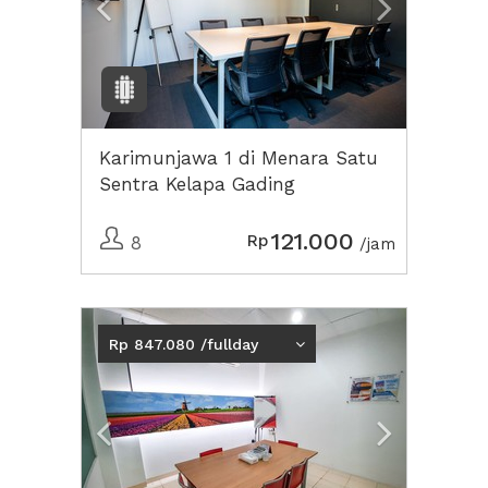
Karimunjawa 1 di Menara Satu
Sentra Kelapa Gading
121.000
Rp
8
/jam
Previous
Next2
Rp 847.080 /fullday