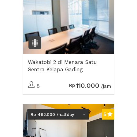
Wakatobi 2 di Menara Satu
Sentra Kelapa Gading
110.000
Rp
8
/jam
Previous
Next2
5
Rp 462.000 /halfday