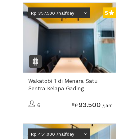
5
Rp 357.500 /halfday
Wakatobi 1 di Menara Satu
Sentra Kelapa Gading
93.500
Rp
6
/jam
Rp 451.000 /halfday