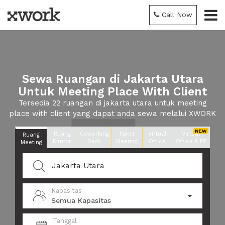
Call Now
Sewa Ruangan di Jakarta Utara
Untuk Meeting Place With Client
Tersedia 22 ruangan di jakarta utara untuk meeting
place with client yang dapat anda sewa melalui XWORK
Ruang
Coworking
Paket
Virtual
Virtual
Ruang
Kantor
Desk
Meeting
Office
Office & PT
Meeting
Kapasitas
Semua Kapasitas
Tanggal