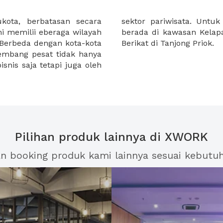
ukota, berbatasan secara
tri dan bisnis itu sendiri
ni memilii eberaga wilayah
ta terdapat juga Kawasan
 Berbeda dengan kota-kota
Berikat di Tanjong Priok.
bkembang pesat tidak hanya
snis saja tetapi juga oleh
Pilihan produk lainnya di XWORK
an booking produk kami lainnya sesuai kebutu