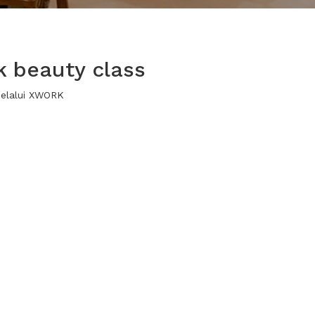
k beauty class
melalui XWORK