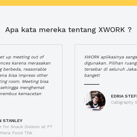
Apa kata mereka tentang XWORK ?
t up meeting out of
XWORK aplikasinya sang
iences karena merasakan
digunakan. Pilihan ruan
ng berbeda, reasonable
tersebar di seluruh Jaka
rena bisa impress other
banget!
ting room. Meeting bisa
a, sehingga menghemat
enembus kemacetan
EDRIA STEF
Calligraphy S
N STANLEY
 for Snack Division at PT
jahtera Food Tbk