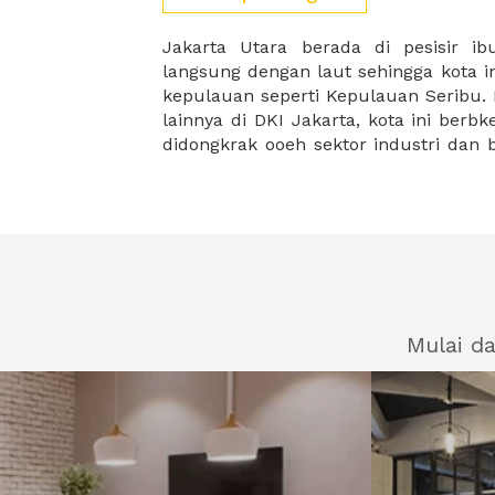
Jakarta Utara berada di pesisir ib
sektor pariwisata. Untuk pusat indus
langsung dengan laut sehingga kota i
berada di kawasan Kelapa Gading ser
kepulauan seperti Kepulauan Seribu.
lainnya di DKI Jakarta, kota ini ber
didongkrak ooeh sektor industri dan bi
Mulai d