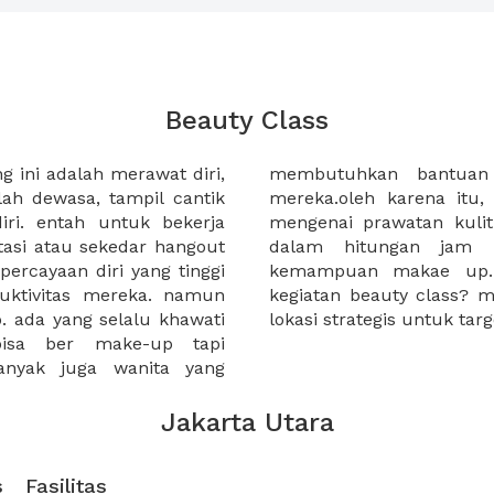
Beauty Class
g ini adalah merawat diri,
ultasi kesehatan kulit
ah dewasa, tampil cantik
li kegiatan beauty class
iri. entah untuk bekerja
 up dalam sehari bahkan
tasi atau sekedar hangout
antu mengimprovisasi
ercayaan diri yang tinggi
n anda akan melakukan
uktivitas mereka. namun
n bantuan untuk mencari
. ada yang selalu khawati
lokasi strategis untuk ta
bisa ber make-up tapi
nyak juga wanita yang
Jakarta Utara
s
Fasilitas