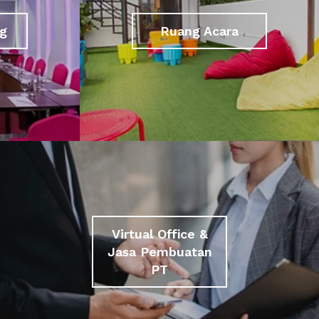
g
Ruang Acara
Virtual Office &
Jasa Pembuatan
PT