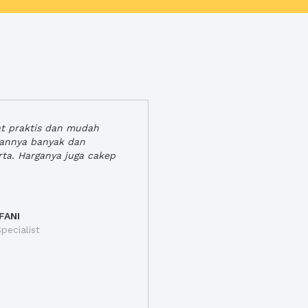
at praktis dan mudah
gannya banyak dan
rta. Harganya juga cakep
FANI
pecialist