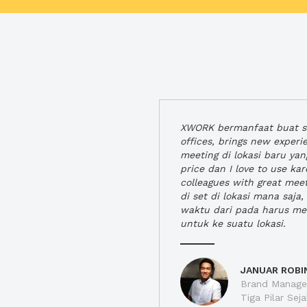
XWORK bermanfaat buat se
offices, brings new exper
meeting di lokasi baru ya
price dan I love to use ka
colleagues with great mee
di set di lokasi mana saj
waktu dari pada harus m
untuk ke suatu lokasi.
JANUAR ROBI
Brand Manager
Tiga Pilar Se