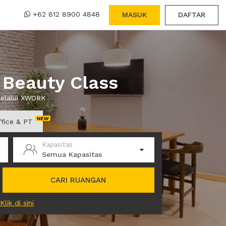
+62 812 8900 4848
MASUK
DAFTAR
 Beauty Class
melalui XWORK
ffice & PT
Kapasitas
Semua Kapasitas
CARI RUANGAN
Klik di sini