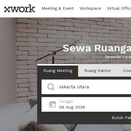
Meeting & Event
Workspace
Virtual Offic
Sewa Ruangan
Tersedia 1 r
Ruang Meeting
Ruang Kantor
Cow
Tanggal
06 Aug 2026
Butuh Pak