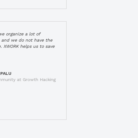
e organize a lot of
 and we do not have the
e. XWORK helps us to save
 PALU
munity at Growth Hacking