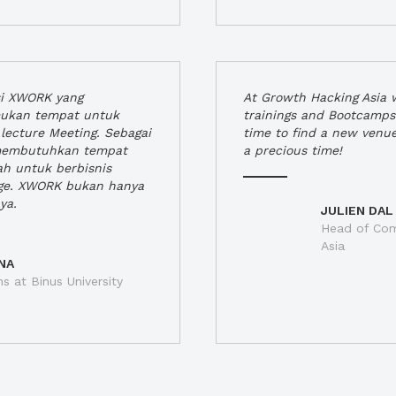
si XWORK yang
At Growth Hacking Asia w
ukan tempat untuk
trainings and Bootcamps
lecture Meeting. Sebagai
time to find a new venu
 membutuhkan tempat
a precious time!
h untuk berbisnis
ge. XWORK bukan hanya
ya.
JULIEN DAL
Head of Com
Asia
NA
ns at Binus University