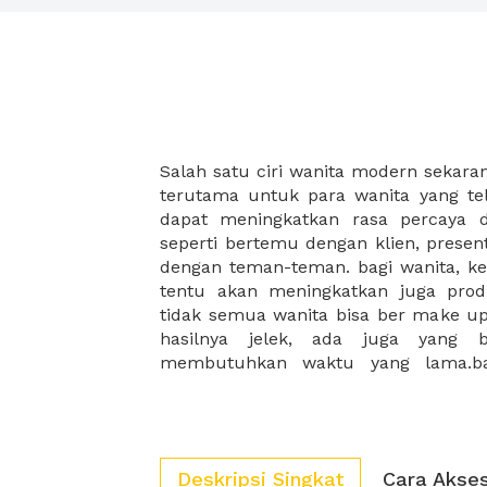
Salah satu ciri wanita modern sekaran
membutuhkan bantuan untuk kons
terutama untuk para wanita yang tel
mereka.oleh karena itu, banyak seka
dapat meningkatkan rasa percaya d
mengenai prawatan kulit dan make
seperti bertemu dengan klien, presen
dalam hitungan jam untuk memb
dengan teman-teman. bagi wanita, kep
kemampuan makae up. jadi kapa
tentu akan meningkatkan juga prod
kegiatan beauty class? membutuhka
tidak semua wanita bisa ber make up
hasilnya jelek, ada juga yang 
membutuhkan waktu yang lama.ba
Deskripsi Singkat
Cara Akse