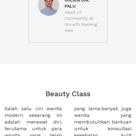
JULIEN DAL
PALU
Head of
Community at
Growth Hacking
Asia
Beauty Class
Salah satu ciri wanita
yang lama.banyak juga
modern sekarang ini
wanita yang
adalah merawat diri,
membutuhkan bantuan
terutama untuk para
untuk konsultasi
wanita yang telah
kesehatan kulit