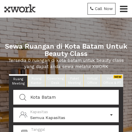
Call Now
Sewa Ruangan di Kota Batam Untuk
Beauty Class
Tersedia 0 ruangan di kota batam untuk beauty class
yang dapat anda sewa melalui XWORK
Ruang
Coworking
Paket
Virtual
Virtual
Ruang
Kantor
Desk
Meeting
Office
Office & PT
Meeting
Kapasitas
Semua Kapasitas
Tanggal