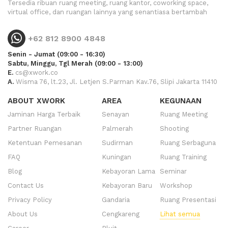
Tersedia ribuan ruang meeting, ruang kantor, coworking space,
virtual office, dan ruangan lainnya yang senantiasa bertambah
+62 812 8900 4848
Senin - Jumat (09:00 - 16:30)
Sabtu, Minggu, Tgl Merah (09:00 - 13:00)
E.
cs@xwork.co
A.
Wisma 76, lt.23, Jl. Letjen S.Parman Kav.76, Slipi Jakarta 11410
ABOUT XWORK
AREA
KEGUNAAN
Jaminan Harga Terbaik
Senayan
Ruang Meeting
Partner Ruangan
Palmerah
Shooting
Ketentuan Pemesanan
Sudirman
Ruang Serbaguna
FAQ
Kuningan
Ruang Training
Blog
Kebayoran Lama
Seminar
Contact Us
Kebayoran Baru
Workshop
Privacy Policy
Gandaria
Ruang Presentasi
About Us
Cengkareng
Lihat semua