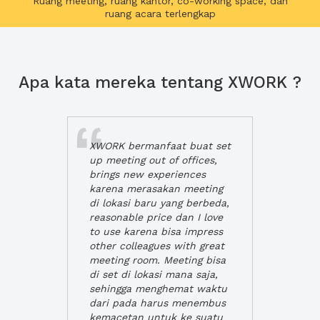
Ruang meeting, ruang kantor, co-working space, dan
ruang acara terlengkap
Apa kata mereka tentang XWORK ?
XWORK bermanfaat buat set
up meeting out of offices,
brings new experiences
karena merasakan meeting
di lokasi baru yang berbeda,
reasonable price dan I love
to use karena bisa impress
other colleagues with great
meeting room. Meeting bisa
di set di lokasi mana saja,
sehingga menghemat waktu
dari pada harus menembus
kemacetan untuk ke suatu