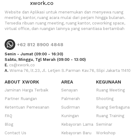
xwork.co
Website dan Aplikasi untuk menemukan dan menyewa ruang
meeting, kantor, ruang acara mulai dari perjam hingga bulanan.
Tersedia ribuan ruang meeting, ruang kantor, coworking space,
virtual office, dan ruangan lainnya yang senantiasa bertambah
+62 812 8900 4848
Senin - Jumat (09:00 - 16:30)
Sabtu, Minggu, Tgl Merah (09:00 - 13:00)
E.
cs@xwork.co
A.
Wisma 76, lt.23, Jl. Letjen S.Parman Kav.76, Slipi Jakarta 11410
ABOUT XWORK
AREA
KEGUNAAN
Jaminan Harga Terbaik
Senayan
Ruang Meeting
Partner Ruangan
Palmerah
Shooting
Ketentuan Pemesanan
Sudirman
Ruang Serbaguna
FAQ
Kuningan
Ruang Training
Blog
Kebayoran Lama
Seminar
Contact Us
Kebayoran Baru
Workshop