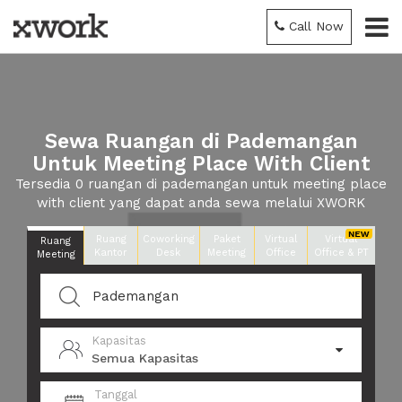
Call Now
Sewa Ruangan di Pademangan
Untuk Meeting Place With Client
Tersedia 0 ruangan di pademangan untuk meeting place
with client yang dapat anda sewa melalui XWORK
Ruang
Coworking
Paket
Virtual
Virtual
Ruang
Kantor
Desk
Meeting
Office
Office & PT
Meeting
Kapasitas
Semua Kapasitas
Tanggal