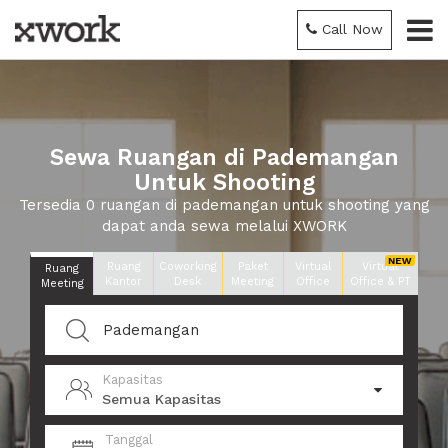
Call Now
Sewa Ruangan di Pademangan
Untuk Shooting
Tersedia 0 ruangan di pademangan untuk shooting yang
dapat anda sewa melalui XWORK
Ruang
Coworking
Paket
Virtual
Virtual
Ruang
Kantor
Desk
Meeting
Office
Office & PT
Meeting
Kapasitas
Semua Kapasitas
Tanggal