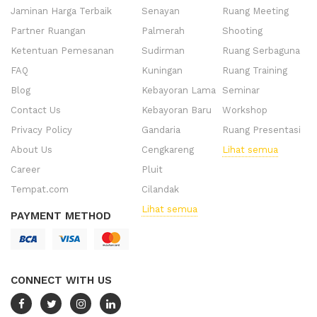
Jaminan Harga Terbaik
Senayan
Ruang Meeting
Partner Ruangan
Palmerah
Shooting
Ketentuan Pemesanan
Sudirman
Ruang Serbaguna
FAQ
Kuningan
Ruang Training
Blog
Kebayoran Lama
Seminar
Contact Us
Kebayoran Baru
Workshop
Privacy Policy
Gandaria
Ruang Presentasi
About Us
Cengkareng
Lihat semua
Career
Pluit
Tempat.com
Cilandak
Lihat semua
PAYMENT METHOD
CONNECT WITH US