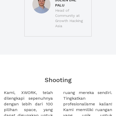
JULIEN DAL
PALU
Head of
Community at
Growth Hacking
Asia
Shooting
Kami, XWORK, telah
ruang mereka sendiri.
dilengkapi sepenuhnya
Tingkatkan
dengan lebih dari 100
profesionalisme kalian!
pilihan space, yang
Kami memiliki ruangan
dapat digunakan untuk
yang unik untuk