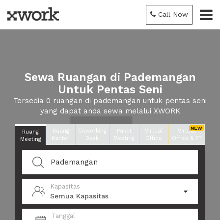
Call Now
Sewa Ruangan di Pademangan
Untuk Pentas Seni
Tersedia 0 ruangan di pademangan untuk pentas seni
yang dapat anda sewa melalui XWORK
Ruang
Coworking
Paket
Virtual
Virtual
Ruang
Kantor
Desk
Meeting
Office
Office & PT
Meeting
Kapasitas
Semua Kapasitas
Tanggal