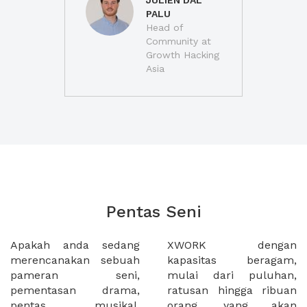
JULIEN DAL
PALU
Head of
Community at
Growth Hacking
Asia
Pentas Seni
Apakah anda sedang
XWORK dengan
merencanakan sebuah
kapasitas beragam,
pameran seni,
mulai dari puluhan,
pementasan drama,
ratusan hingga ribuan
pentas musikal,
orang, yang akan