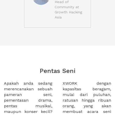
Head of
Community at
Growth Hacking
Asia
Pentas Seni
Apakah anda sedang
XWORK dengan
merencanakan sebuah
kapasitas beragam,
pameran seni,
mulai dari puluhan,
pementasan drama,
ratusan hingga ribuan
pentas musikal,
orang, yang akan
maupun konser kecil?
membuat acara seni