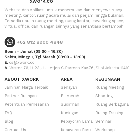
xwork.co
Website dan Aplikasi untuk menemukan dan menyewa ruang
meeting, kantor, ruang acara mulai dari perjam hingga bulanan.
Tersedia ribuan ruang meeting, ruang kantor, coworking space,
virtual office, dan ruangan lainnya yang senantiasa bertambah
+62 812 8900 4848
Senin - Jumat (09:00 - 16:30)
Sabtu, Minggu, Tgl Merah (09:00 - 13:00)
E.
cs@xwork.co
A.
Wisma 76, lt.23, Jl. Letjen S.Parman Kav.76, Slipi Jakarta 11410
ABOUT XWORK
AREA
KEGUNAAN
Jaminan Harga Terbaik
Senayan
Ruang Meeting
Partner Ruangan
Palmerah
Shooting
Ketentuan Pemesanan
Sudirman
Ruang Serbaguna
FAQ
Kuningan
Ruang Training
Blog
Kebayoran Lama
Seminar
Contact Us
Kebayoran Baru
Workshop