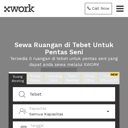
Call Now
Sewa Ruangan di Tebet Untuk
Pentas Seni
Tersedia 0 ruangan di tebet untuk pentas seni yang
dapat anda sewa melalui XWORK
Ruang
Coworking
Paket
Virtual
Virtual
Ruang
Kantor
Desk
Meeting
Office
Office & PT
Meeting
Kapasitas
Semua Kapasitas
Tanggal