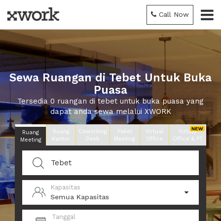
Call Now
Sewa Ruangan di Tebet Untuk Buka
Puasa
Tersedia 0 ruangan di tebet untuk buka puasa yang
dapat anda sewa melalui XWORK
Ruang
Coworking
Paket
Virtual
Virtual
Ruang
Kantor
Desk
Meeting
Office
Office & PT
Meeting
Kapasitas
Semua Kapasitas
Tanggal