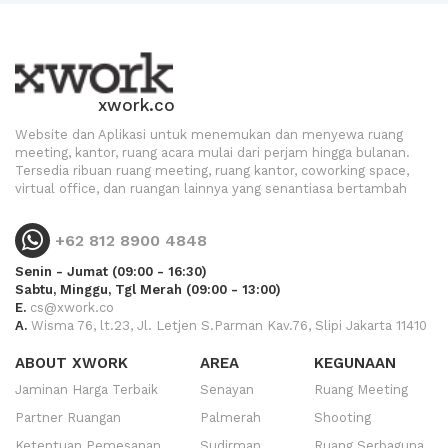
xwork.co
Website dan Aplikasi untuk menemukan dan menyewa ruang
meeting, kantor, ruang acara mulai dari perjam hingga bulanan.
Tersedia ribuan ruang meeting, ruang kantor, coworking space,
virtual office, dan ruangan lainnya yang senantiasa bertambah
+62 812 8900 4848
Senin - Jumat (09:00 - 16:30)
Sabtu, Minggu, Tgl Merah (09:00 - 13:00)
E.
cs@xwork.co
A.
Wisma 76, lt.23, Jl. Letjen S.Parman Kav.76, Slipi Jakarta 11410
ABOUT XWORK
AREA
KEGUNAAN
Jaminan Harga Terbaik
Senayan
Ruang Meeting
Partner Ruangan
Palmerah
Shooting
Ketentuan Pemesanan
Sudirman
Ruang Serbaguna