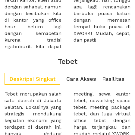
rekan kantor, klien atau
terjangkau. nah, tunggu
dengan sahabat. namun
apa lagi! rencanakan
dengan kesibukan kita
berbuka puasa kalian
di kantor yang office
dengan memesan
hour, belum lagi
tempat buka puasa di
dengan kemacetan
XWORK! Mudah, cepat,
karena tradisi
dan pasti!
ngabuburit. kita dapat
Tebet
Deskripsi Singkat
Cara Akses
Fasilitas
Tebet merupakan salah
meeting, sewa kantor
satu daerah di Jakarta
tebet, coworking space
Selatan. Lokasinya yang
tebet, meeting package
strategis mendukung
tebet, dan juga virtual
kegiatan ekonomi yang
office tebet dengan
terdapat di daerah ini,
harga terjangkau dan
banyak gedung
mudah melalui XWORK.