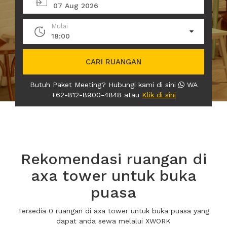
07 Aug 2026
Mulai
18:00
CARI RUANGAN
Butuh Paket Meeting? Hubungi kami di sini
WA
+62-812-8900-4848 atau
Klik di sini
Rekomendasi ruangan di
axa tower untuk buka
puasa
Tersedia 0 ruangan di axa tower untuk buka puasa yang
dapat anda sewa melalui XWORK