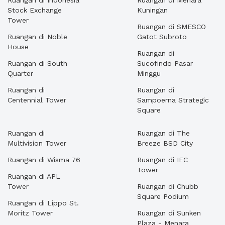
Ruangan di Indonesia
Ruangan di Menara
Stock Exchange
Kuningan
Tower
Ruangan di SMESCO
Ruangan di Noble
Gatot Subroto
House
Ruangan di
Ruangan di South
Sucofindo Pasar
Quarter
Minggu
Ruangan di
Ruangan di
Centennial Tower
Sampoerna Strategic
Square
Ruangan di
Ruangan di The
Multivision Tower
Breeze BSD City
Ruangan di Wisma 76
Ruangan di IFC
Tower
Ruangan di APL
Tower
Ruangan di Chubb
Square Podium
Ruangan di Lippo St.
Moritz Tower
Ruangan di Sunken
Plaza - Menara