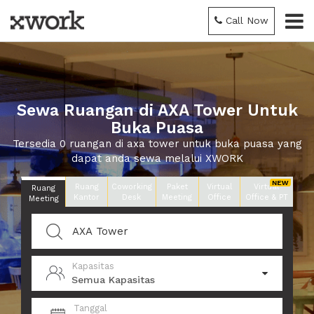
Call Now
Sewa Ruangan di AXA Tower Untuk
Buka Puasa
Tersedia 0 ruangan di axa tower untuk buka puasa yang
dapat anda sewa melalui XWORK
Ruang
Coworking
Paket
Virtual
Virtual
Ruang
Kantor
Desk
Meeting
Office
Office & PT
Meeting
Kapasitas
Semua Kapasitas
Tanggal