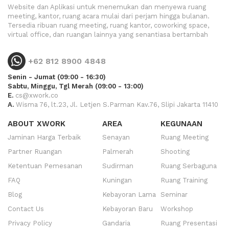
Website dan Aplikasi untuk menemukan dan menyewa ruang
meeting, kantor, ruang acara mulai dari perjam hingga bulanan.
Tersedia ribuan ruang meeting, ruang kantor, coworking space,
virtual office, dan ruangan lainnya yang senantiasa bertambah
+62 812 8900 4848
Senin - Jumat (09:00 - 16:30)
Sabtu, Minggu, Tgl Merah (09:00 - 13:00)
E.
cs@xwork.co
A.
Wisma 76, lt.23, Jl. Letjen S.Parman Kav.76, Slipi Jakarta 11410
ABOUT XWORK
AREA
KEGUNAAN
Jaminan Harga Terbaik
Senayan
Ruang Meeting
Partner Ruangan
Palmerah
Shooting
Ketentuan Pemesanan
Sudirman
Ruang Serbaguna
FAQ
Kuningan
Ruang Training
Blog
Kebayoran Lama
Seminar
Contact Us
Kebayoran Baru
Workshop
Privacy Policy
Gandaria
Ruang Presentasi