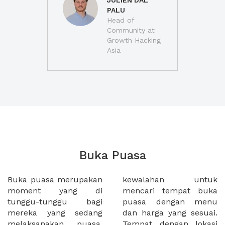
JULIEN DAL
PALU
Head of
Community at
Growth Hacking
Asia
Buka Puasa
Buka puasa merupakan
kewalahan untuk
moment yang di
mencari tempat buka
tunggu-tunggu bagi
puasa dengan menu
mereka yang sedang
dan harga yang sesuai.
melaksanakan puasa,
Tempat dengan lokasi