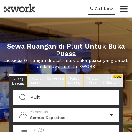
Call Now
Sewa Ruangan di Pluit Untuk Buka
Puasa
Tersedia 0 ruangan di pluit untuk buka puasa yang dapat
anda sewa melalui XWORK
Ruang
Coworking
Paket
Virtual
Virtual
Ruang
Kantor
Desk
Meeting
Office
Office & PT
Meeting
Kapasitas
Semua Kapasitas
Tanggal