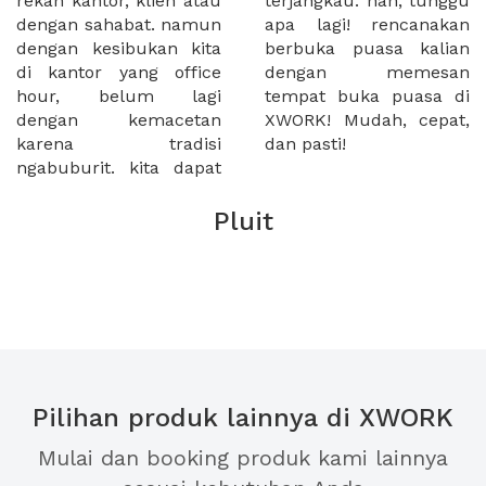
rekan kantor, klien atau
terjangkau. nah, tunggu
dengan sahabat. namun
apa lagi! rencanakan
dengan kesibukan kita
berbuka puasa kalian
di kantor yang office
dengan memesan
hour, belum lagi
tempat buka puasa di
dengan kemacetan
XWORK! Mudah, cepat,
karena tradisi
dan pasti!
ngabuburit. kita dapat
Pluit
Pilihan produk lainnya di XWORK
Mulai dan booking produk kami lainnya