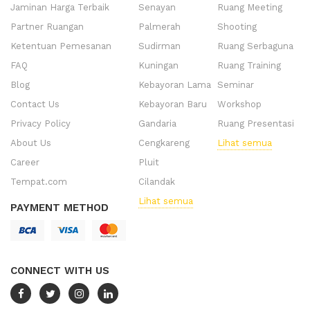
Jaminan Harga Terbaik
Senayan
Ruang Meeting
Partner Ruangan
Palmerah
Shooting
Ketentuan Pemesanan
Sudirman
Ruang Serbaguna
FAQ
Kuningan
Ruang Training
Blog
Kebayoran Lama
Seminar
Contact Us
Kebayoran Baru
Workshop
Privacy Policy
Gandaria
Ruang Presentasi
About Us
Cengkareng
Lihat semua
Career
Pluit
Tempat.com
Cilandak
Lihat semua
PAYMENT METHOD
CONNECT WITH US