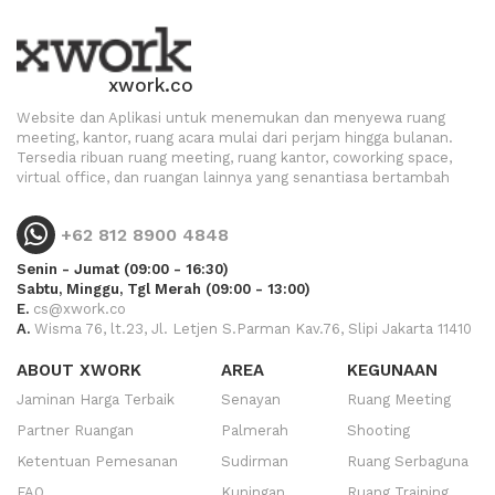
xwork.co
Website dan Aplikasi untuk menemukan dan menyewa ruang
meeting, kantor, ruang acara mulai dari perjam hingga bulanan.
Tersedia ribuan ruang meeting, ruang kantor, coworking space,
virtual office, dan ruangan lainnya yang senantiasa bertambah
+62 812 8900 4848
Senin - Jumat (09:00 - 16:30)
Sabtu, Minggu, Tgl Merah (09:00 - 13:00)
E.
cs@xwork.co
A.
Wisma 76, lt.23, Jl. Letjen S.Parman Kav.76, Slipi Jakarta 11410
ABOUT XWORK
AREA
KEGUNAAN
Jaminan Harga Terbaik
Senayan
Ruang Meeting
Partner Ruangan
Palmerah
Shooting
Ketentuan Pemesanan
Sudirman
Ruang Serbaguna
FAQ
Kuningan
Ruang Training