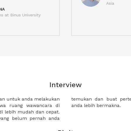
Asia
NA
ns at Binus University
Interview
gan untuk anda melakukan
 dengan calon karyawan
wa ruang wawancara di
anda lebih bermakna.
adi lebih mudah dan cepat.
 yang belum pernah anda