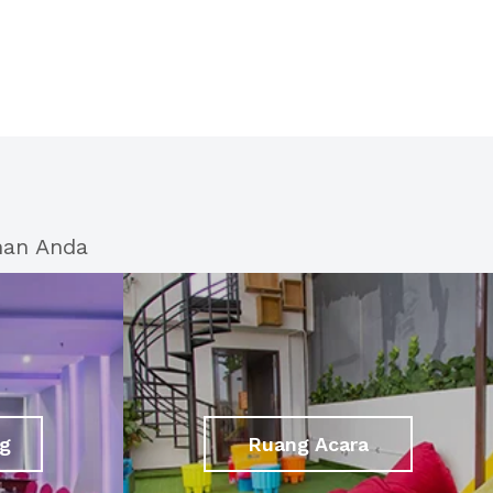
han Anda
g
Ruang Acara