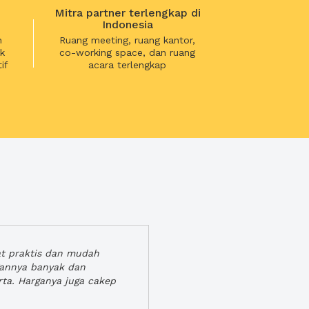
Mitra partner terlengkap di
Indonesia
n
Ruang meeting, ruang kantor,
k
co-working space, dan ruang
if
acara terlengkap
at praktis dan mudah
gannya banyak dan
rta. Harganya juga cakep