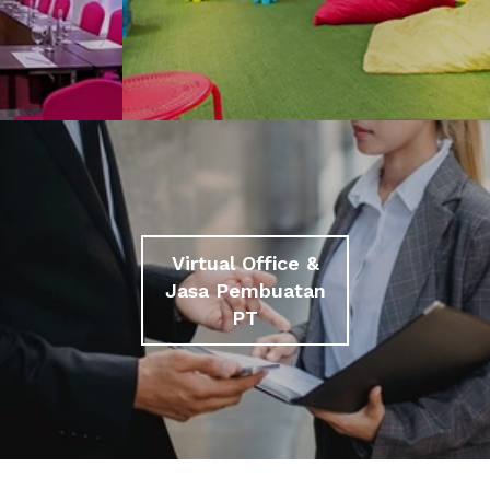
Virtual Office &
Jasa Pembuatan
PT