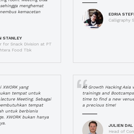
a, sehingga menghemat
enembus kemacetan
EDRIA STEF
Calligraphy S
N STANLEY
 for Snack Division at PT
jahtera Food Tbk
si XWORK yang
At Growth Hacking Asia w
ukan tempat untuk
trainings and Bootcamps
lecture Meeting. Sebagai
time to find a new venu
 membutuhkan tempat
a precious time!
h untuk berbisnis
ge. XWORK bukan hanya
ya.
JULIEN DAL
Head of Com