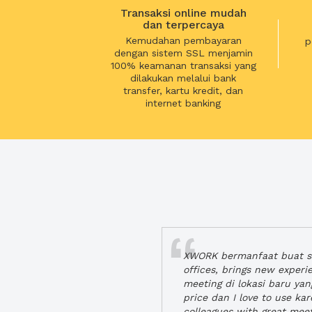
Transaksi online mudah
dan terpercaya
Kemudahan pembayaran
p
dengan sistem SSL menjamin
100% keamanan transaksi yang
dilakukan melalui bank
transfer, kartu kredit, dan
internet banking
XWORK bermanfaat buat se
offices, brings new exper
meeting di lokasi baru ya
price dan I love to use ka
colleagues with great mee