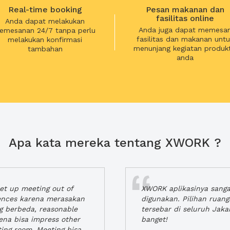
Real-time booking
Pesan makanan dan
fasilitas online
Anda dapat melakukan
Anda juga dapat memesa
emesanan 24/7 tanpa perlu
fasilitas dan makanan untu
melakukan konfirmasi
menunjang kegiatan produkt
tambahan
anda
Apa kata mereka tentang XWORK ?
t up meeting out of
XWORK aplikasinya sang
iences karena merasakan
digunakan. Pilihan ruan
ng berbeda, reasonable
tersebar di seluruh Jaka
rena bisa impress other
banget!
ting room. Meeting bisa