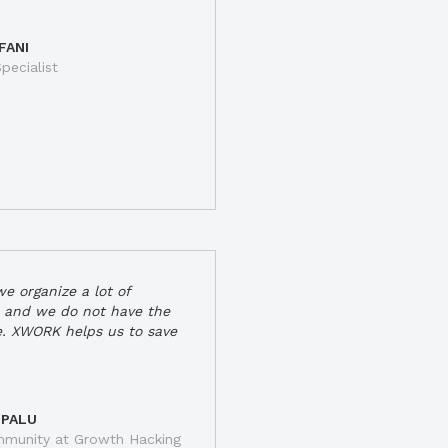
FANI
pecialist
e organize a lot of
 and we do not have the
e. XWORK helps us to save
 PALU
munity at Growth Hacking