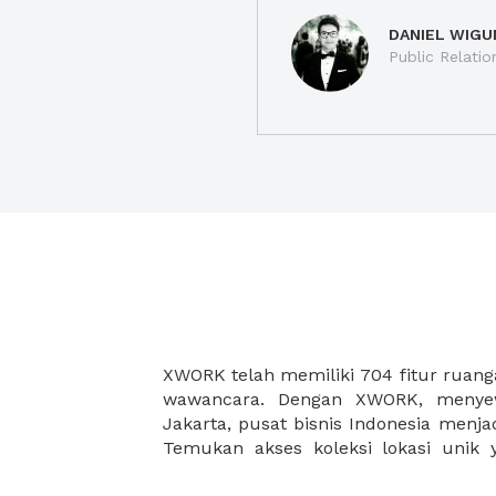
DANIEL WIGU
Public Relatio
XWORK telah memiliki 704 fitur ruan
temukan dan buat pertemuan anda
wawancara. Dengan XWORK, menye
Jakarta, pusat bisnis Indonesia menj
Temukan akses koleksi lokasi unik