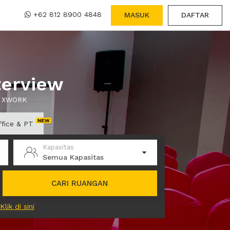
+62 812 8900 4848
MASUK
DAFTAR
terview
ui XWORK
ffice & PT
Kapasitas
Semua Kapasitas
CARI RUANGAN
Klik di sini