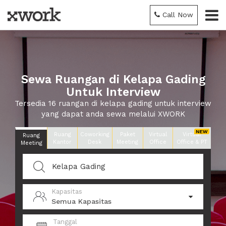
Call Now
Sewa Ruangan di Kelapa Gading
Untuk Interview
Tersedia 16 ruangan di kelapa gading untuk interview
yang dapat anda sewa melalui XWORK
Ruang
Coworking
Paket
Virtual
Virtual
Ruang
Kantor
Desk
Meeting
Office
Office & PT
Meeting
Kapasitas
Semua Kapasitas
Tanggal