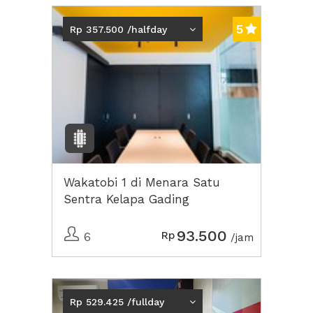
5
Rp 357.500 /halfday
Wakatobi 1 di Menara Satu
Sentra Kelapa Gading
93.500
Rp
6
/jam
Previous
Next2
Rp 529.425 /fullday