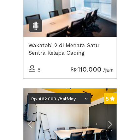
Wakatobi 2 di Menara Satu
Sentra Kelapa Gading
110.000
Rp
8
/jam
Previous
Next2
5
Rp 462.000 /halfday