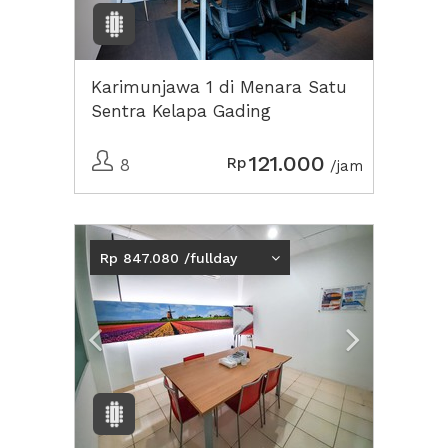
Karimunjawa 1 di Menara Satu
Sentra Kelapa Gading
121.000
Rp
8
/jam
Previous
Next2
Rp 847.080 /fullday