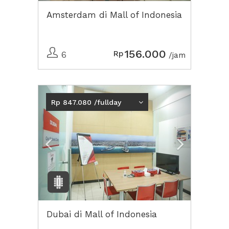
Amsterdam di Mall of Indonesia
156.000
Rp
6
/jam
Previous
Next2
Rp 847.080 /fullday
Dubai di Mall of Indonesia