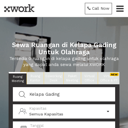
Call Now
Sewa Ruangan di Kelapa Gading
Untuk Olahraga
Tersedia 0 ruangan di kelapa gading untuk olahraga
yang dapat anda sewa melalui XWORK
Ruang
Coworking
Paket
Virtual
Virtual
Ruang
Kantor
Desk
Meeting
Office
Office & PT
Meeting
Kapasitas
Semua Kapasitas
Tanggal