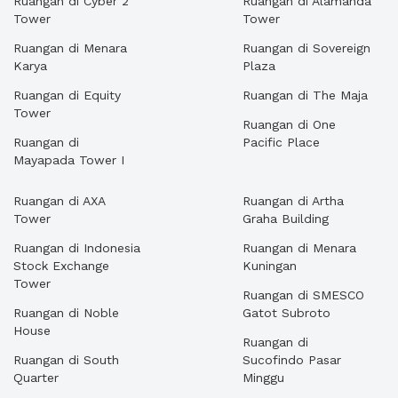
Ruangan di Cyber 2
Ruangan di Alamanda
Tower
Tower
Ruangan di Menara
Ruangan di Sovereign
Karya
Plaza
Ruangan di Equity
Ruangan di The Maja
Tower
Ruangan di One
Ruangan di
Pacific Place
Mayapada Tower I
Ruangan di AXA
Ruangan di Artha
Tower
Graha Building
Ruangan di Indonesia
Ruangan di Menara
Stock Exchange
Kuningan
Tower
Ruangan di SMESCO
Ruangan di Noble
Gatot Subroto
House
Ruangan di
Ruangan di South
Sucofindo Pasar
Quarter
Minggu