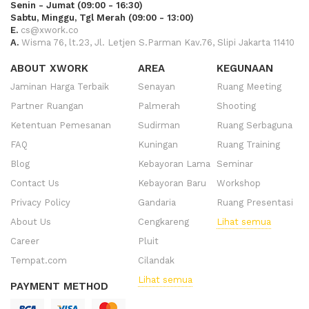
Senin - Jumat (09:00 - 16:30)
Sabtu, Minggu, Tgl Merah (09:00 - 13:00)
E.
cs@xwork.co
A.
Wisma 76, lt.23, Jl. Letjen S.Parman Kav.76, Slipi Jakarta 11410
ABOUT XWORK
AREA
KEGUNAAN
Jaminan Harga Terbaik
Senayan
Ruang Meeting
Partner Ruangan
Palmerah
Shooting
Ketentuan Pemesanan
Sudirman
Ruang Serbaguna
FAQ
Kuningan
Ruang Training
Blog
Kebayoran Lama
Seminar
Contact Us
Kebayoran Baru
Workshop
Privacy Policy
Gandaria
Ruang Presentasi
About Us
Cengkareng
Lihat semua
Career
Pluit
Tempat.com
Cilandak
Lihat semua
PAYMENT METHOD