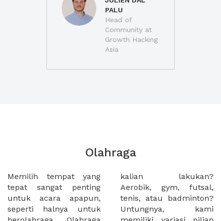
JULIEN DAL
PALU
Head of
Community at
Growth Hacking
Asia
Olahraga
Memilih tempat yang
kalian lakukan?
tepat sangat penting
Aerobik, gym, futsal,
untuk acara apapun,
tenis, atau badminton?
seperti halnya untuk
Untungnya, kami
berolahraga. Olahraga
memiliki variasi pilian