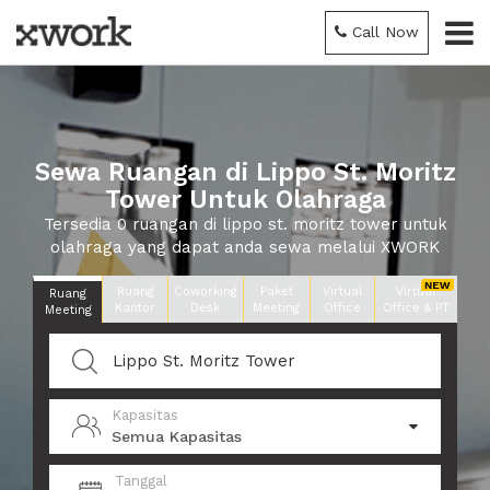
Call Now
Sewa Ruangan di Lippo St. Moritz
Tower Untuk Olahraga
Tersedia 0 ruangan di lippo st. moritz tower untuk
olahraga yang dapat anda sewa melalui XWORK
Ruang
Coworking
Paket
Virtual
Virtual
Ruang
Kantor
Desk
Meeting
Office
Office & PT
Meeting
Kapasitas
Semua Kapasitas
Tanggal