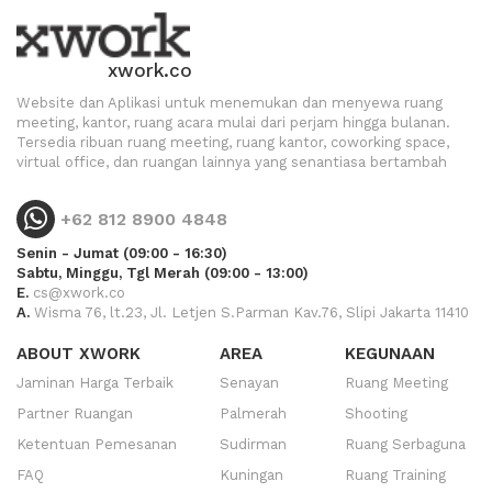
xwork.co
Website dan Aplikasi untuk menemukan dan menyewa ruang
meeting, kantor, ruang acara mulai dari perjam hingga bulanan.
Tersedia ribuan ruang meeting, ruang kantor, coworking space,
virtual office, dan ruangan lainnya yang senantiasa bertambah
+62 812 8900 4848
Senin - Jumat (09:00 - 16:30)
Sabtu, Minggu, Tgl Merah (09:00 - 13:00)
E.
cs@xwork.co
A.
Wisma 76, lt.23, Jl. Letjen S.Parman Kav.76, Slipi Jakarta 11410
ABOUT XWORK
AREA
KEGUNAAN
Jaminan Harga Terbaik
Senayan
Ruang Meeting
Partner Ruangan
Palmerah
Shooting
Ketentuan Pemesanan
Sudirman
Ruang Serbaguna
FAQ
Kuningan
Ruang Training