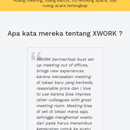
Ruang meeting, ruang kantor, co-working space, dan
ruang acara terlengkap
Apa kata mereka tentang XWORK ?
XWORK bermanfaat buat set
up meeting out of offices,
brings new experiences
karena merasakan meeting
di lokasi baru yang berbeda,
reasonable price dan I love
to use karena bisa impress
other colleagues with great
meeting room. Meeting bisa
di set di lokasi mana saja,
sehingga menghemat waktu
dari pada harus menembus
kemacetan untuk ke suatu