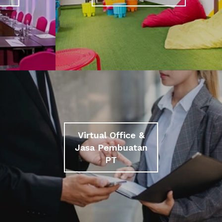
Virtual Office &
Jasa Pembuatan
PT