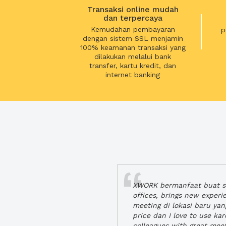
Transaksi online mudah
dan terpercaya
Kemudahan pembayaran
p
dengan sistem SSL menjamin
100% keamanan transaksi yang
dilakukan melalui bank
transfer, kartu kredit, dan
internet banking
XWORK bermanfaat buat se
offices, brings new exper
meeting di lokasi baru ya
price dan I love to use ka
colleagues with great mee