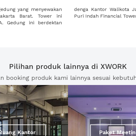
 gedung yang menyewakan
, Lippo shoping mall dan
akarta Barat. Tower ini
Puri Indah Financial Tower
. Gedung ini berdektan
Pilihan produk lainnya di XWORK
an booking produk kami lainnya sesuai kebutu
Ruang Kantor
Paket Meetin