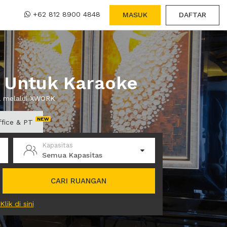
+62 812 8900 4848
MASUK
DAFTAR
r Untuk Karaoke
wa melalui XWORK
ffice & PT
Kapasitas
Semua Kapasitas
CARI RUANGAN
Klik di sini