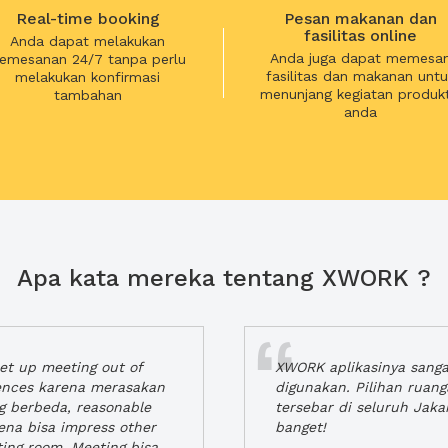
Real-time booking
Pesan makanan dan
fasilitas online
Anda dapat melakukan
Anda juga dapat memesa
emesanan 24/7 tanpa perlu
fasilitas dan makanan untu
melakukan konfirmasi
menunjang kegiatan produkt
tambahan
anda
Apa kata mereka tentang XWORK ?
t up meeting out of
XWORK aplikasinya sang
iences karena merasakan
digunakan. Pilihan ruan
ng berbeda, reasonable
tersebar di seluruh Jaka
rena bisa impress other
banget!
ting room. Meeting bisa