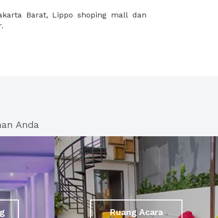
.
han Anda
g
Ruang Acara