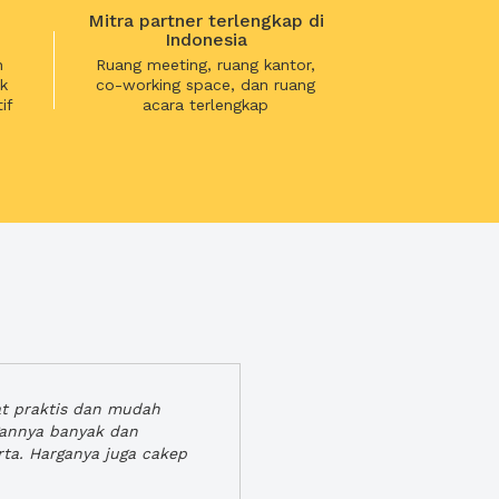
Mitra partner terlengkap di
Indonesia
n
Ruang meeting, ruang kantor,
k
co-working space, dan ruang
if
acara terlengkap
at praktis dan mudah
gannya banyak dan
rta. Harganya juga cakep