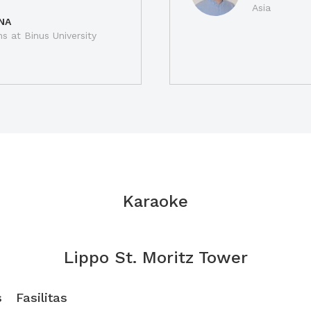
Asia
NA
ns at Binus University
Karaoke
Lippo St. Moritz Tower
s
Fasilitas