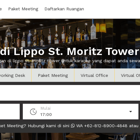
e
Paket Meeting
Daftarkan Ruangan
i Lippo St. Moritz Towe
gan di lippo st. moritz tower untuk karaoke yang dapat anda se
orking Desk
Paket Meeting
Virtual Office
Virtual O
Mulai
17:00
et Meeting? Hubungi kami di sini
WA +62-812-8900-4848 atau