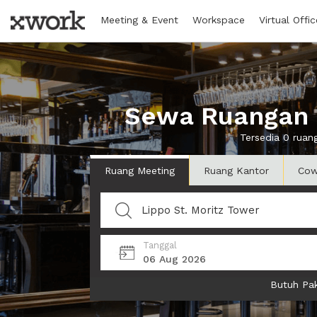
Meeting & Event
Workspace
Virtual Offic
Sewa Ruangan d
Tersedia 0 ruan
Ruang Meeting
Ruang Kantor
Cow
Tanggal
06 Aug 2026
Butuh Pak