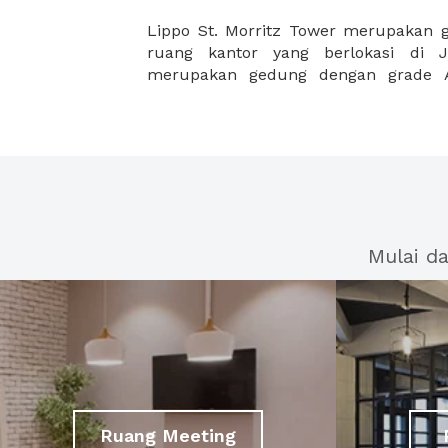
Lippo St. Morritz Tower merupakan
denga Kantor Walikota Jakarta Barat
ruang kantor yang berlokasi di J
merupakan gedung dengan grade A
Mulai d
Ruang Meeting