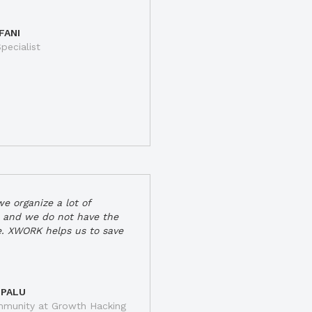
FANI
pecialist
e organize a lot of
 and we do not have the
e. XWORK helps us to save
 PALU
munity at Growth Hacking