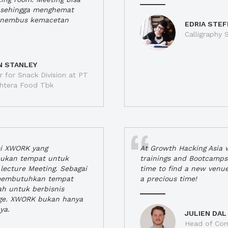
a, sehingga menghemat
enembus kemacetan
EDRIA STEF
Calligraphy S
N STANLEY
 for Snack Division at PT
jahtera Food Tbk
si XWORK yang
At Growth Hacking Asia w
ukan tempat untuk
trainings and Bootcamps
lecture Meeting. Sebagai
time to find a new venu
 membutuhkan tempat
a precious time!
h untuk berbisnis
ge. XWORK bukan hanya
ya.
JULIEN DAL
Head of Com