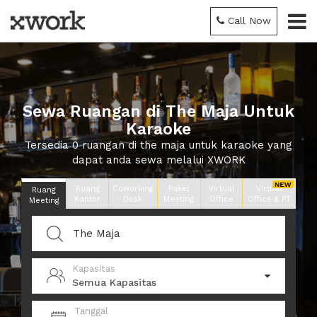
Call Now
Sewa Ruangan di The Maja Untuk
Karaoke
Tersedia 0 ruangan di the maja untuk karaoke yang
dapat anda sewa melalui XWORK
Ruang
Coworking
Paket
Virtual
Virtual
Ruang
Kantor
Desk
Meeting
Office
Office & PT
Meeting
Kapasitas
Semua Kapasitas
Tanggal