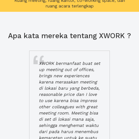
Ruang meeting, ruang kantor, co-working space, dan
ruang acara terlengkap
Apa kata mereka tentang XWORK ?
XWORK bermanfaat buat set
up meeting out of offices,
brings new experiences
karena merasakan meeting
di lokasi baru yang berbeda,
reasonable price dan I love
to use karena bisa impress
other colleagues with great
meeting room. Meeting bisa
di set di lokasi mana saja,
sehingga menghemat waktu
dari pada harus menembus
kemacetan untuk ke suatu