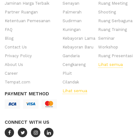
Jaminan Harga Terbaik
Senayan
Ruang Meeting
Partner Ruangan
Palmerah
Shooting
Ketentuan Pemesanan
Sudirman
Ruang Serbaguna
FAQ
Kuningan
Ruang Training
Blog
Kebayoran Lama
Seminar
Contact Us
Kebayoran Baru
Workshop
Privacy Policy
Gandaria
Ruang Presentasi
About Us
Cengkareng
Lihat semua
Career
Pluit
Tempat.com
Cilandak
Lihat semua
PAYMENT METHOD
CONNECT WITH US