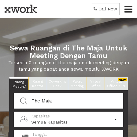
Call Now
Sewa Ruangan di The Maja Untuk
Meeting Dengan Tamu
Tersedia 0 ruangan di the maja untuk meeting dengan
tamu yang dapat anda sewa melalui XWORK
Ruang
Coworking
Paket
Virtual
Virtual
Ruang
Kantor
Desk
Meeting
Office
Office & PT
Meeting
Kapasitas
Semua Kapasitas
Tanggal