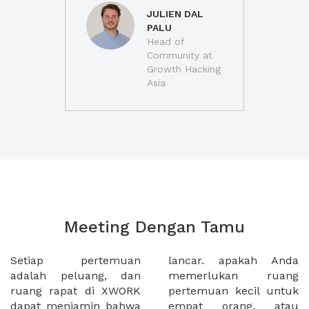
JULIEN DAL
PALU
Head of
Community at
Growth Hacking
Asia
Meeting Dengan Tamu
Setiap pertemuan
lancar. apakah Anda
adalah peluang, dan
memerlukan ruang
ruang rapat di XWORK
pertemuan kecil untuk
dapat menjamin bahwa
empat orang, atau