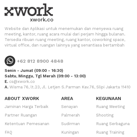
xwork.co
Website dan Aplikasi untuk menemukan dan menyewa ruang
meeting, kantor, ruang acara mulai dari perjam hingga bulanan.
Tersedia ribuan ruang meeting, ruang kantor, coworking space,
virtual office, dan ruangan lainnya yang senantiasa bertambah
+62 812 8900 4848
Senin - Jumat (09:00 - 16:30)
Sabtu, Minggu, Tgl Merah (09:00 - 13:00)
E.
cs@xwork.co
A.
Wisma 76, lt.23, Jl. Letjen S.Parman Kav.76, Slipi Jakarta 11410
ABOUT XWORK
AREA
KEGUNAAN
Jaminan Harga Terbaik
Senayan
Ruang Meeting
Partner Ruangan
Palmerah
Shooting
Ketentuan Pemesanan
Sudirman
Ruang Serbaguna
FAQ
Kuningan
Ruang Training