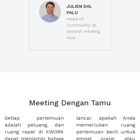
JULIEN DAL
PALU
Head of
Community at
Growth Hacking
Asia
Meeting Dengan Tamu
Setiap pertemuan
lancar. apakah Anda
adalah peluang, dan
memerlukan ruang
ruang rapat di XWORK
pertemuan kecil untuk
dapat menjamin bahwa
empat orang, atau