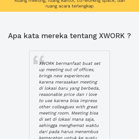
Ruang meeting, ruang kantor, co-working space, dan
ruang acara terlengkap
Apa kata mereka tentang XWORK ?
XWORK bermanfaat buat set
up meeting out of offices,
brings new experiences
karena merasakan meeting
di lokasi baru yang berbeda,
reasonable price dan I love
to use karena bisa impress
other colleagues with great
meeting room. Meeting bisa
di set di lokasi mana saja,
sehingga menghemat waktu
dari pada harus menembus
kemacetan untuk ke suatu