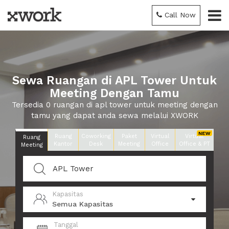
Call Now
Sewa Ruangan di APL Tower Untuk
Meeting Dengan Tamu
Tersedia 0 ruangan di apl tower untuk meeting dengan
tamu yang dapat anda sewa melalui XWORK
Ruang
Coworking
Paket
Virtual
Virtual
Ruang
Kantor
Desk
Meeting
Office
Office & PT
Meeting
Kapasitas
Semua Kapasitas
Tanggal