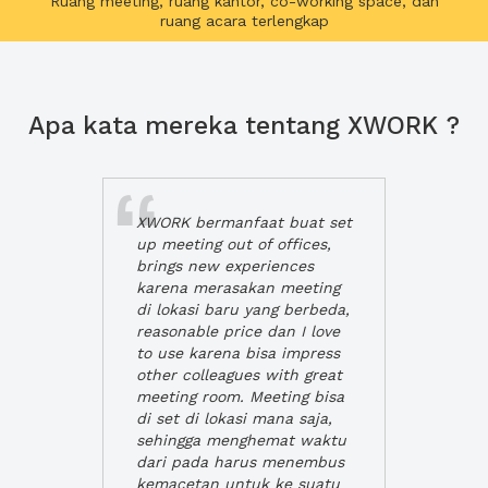
Ruang meeting, ruang kantor, co-working space, dan
ruang acara terlengkap
Apa kata mereka tentang XWORK ?
XWORK bermanfaat buat set
up meeting out of offices,
brings new experiences
karena merasakan meeting
di lokasi baru yang berbeda,
reasonable price dan I love
to use karena bisa impress
other colleagues with great
meeting room. Meeting bisa
di set di lokasi mana saja,
sehingga menghemat waktu
dari pada harus menembus
kemacetan untuk ke suatu