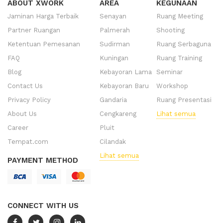
ABOUT XWORK
AREA
KEGUNAAN
Jaminan Harga Terbaik
Senayan
Ruang Meeting
Partner Ruangan
Palmerah
Shooting
Ketentuan Pemesanan
Sudirman
Ruang Serbaguna
FAQ
Kuningan
Ruang Training
Blog
Kebayoran Lama
Seminar
Contact Us
Kebayoran Baru
Workshop
Privacy Policy
Gandaria
Ruang Presentasi
About Us
Cengkareng
Lihat semua
Career
Pluit
Tempat.com
Cilandak
Lihat semua
PAYMENT METHOD
CONNECT WITH US