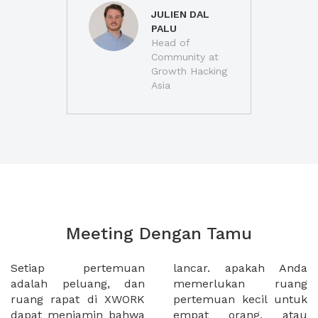
JULIEN DAL
PALU
Head of
Community at
Growth Hacking
Asia
Meeting Dengan Tamu
Setiap pertemuan
lancar. apakah Anda
adalah peluang, dan
memerlukan ruang
ruang rapat di XWORK
pertemuan kecil untuk
dapat menjamin bahwa
empat orang, atau