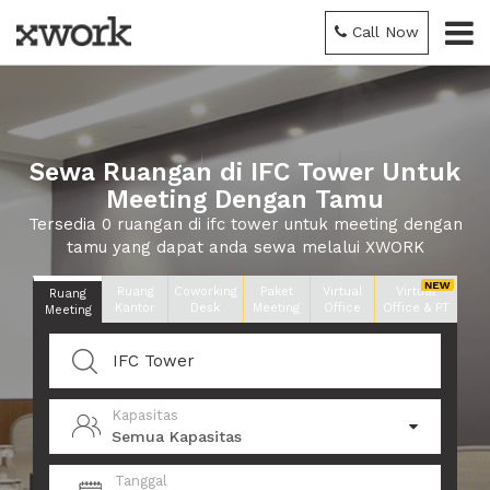
Call Now
Sewa Ruangan di IFC Tower Untuk
Meeting Dengan Tamu
Tersedia 0 ruangan di ifc tower untuk meeting dengan
tamu yang dapat anda sewa melalui XWORK
Ruang
Coworking
Paket
Virtual
Virtual
Ruang
Kantor
Desk
Meeting
Office
Office & PT
Meeting
Kapasitas
Semua Kapasitas
Tanggal