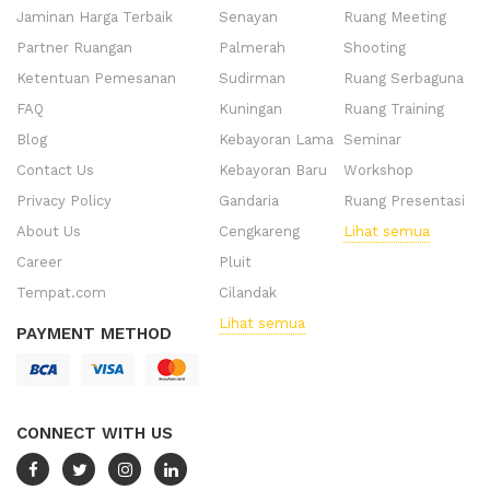
Jaminan Harga Terbaik
Senayan
Ruang Meeting
Partner Ruangan
Palmerah
Shooting
Ketentuan Pemesanan
Sudirman
Ruang Serbaguna
FAQ
Kuningan
Ruang Training
Blog
Kebayoran Lama
Seminar
Contact Us
Kebayoran Baru
Workshop
Privacy Policy
Gandaria
Ruang Presentasi
About Us
Cengkareng
Lihat semua
Career
Pluit
Tempat.com
Cilandak
Lihat semua
PAYMENT METHOD
CONNECT WITH US