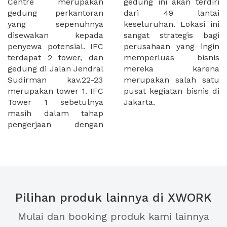
Centre merupakan
gedung ini akan terdiri
gedung perkantoran
dari 49 lantai
yang sepenuhnya
keseluruhan. Lokasi ini
disewakan kepada
sangat strategis bagi
penyewa potensial. IFC
perusahaan yang ingin
terdapat 2 tower, dan
memperluas bisnis
gedung di Jalan Jendral
mereka karena
Sudirman kav.22-23
merupakan salah satu
merupakan tower 1. IFC
pusat kegiatan bisnis di
Tower 1 sebetulnya
Jakarta.
masih dalam tahap
pengerjaan dengan
Pilihan produk lainnya di XWORK
Mulai dan booking produk kami lainnya