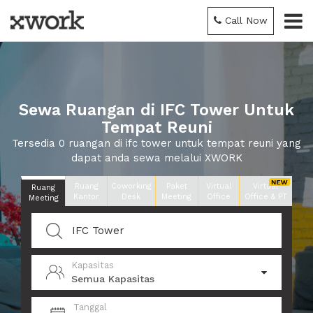
Call Now
Sewa Ruangan di IFC Tower Untuk
Tempat Reuni
Tersedia 0 ruangan di ifc tower untuk tempat reuni yang
dapat anda sewa melalui XWORK
Ruang
Coworking
Paket
Virtual
Virtual
Ruang
Kantor
Desk
Meeting
Office
Office & PT
Meeting
Kapasitas
Semua Kapasitas
Tanggal