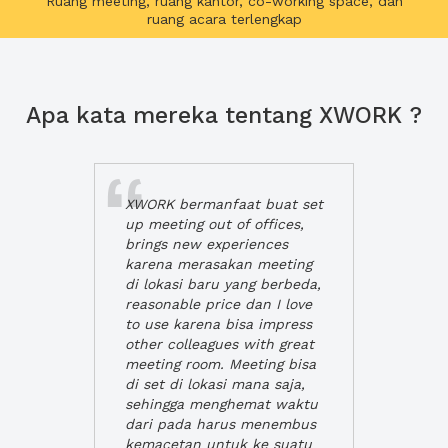
Ruang meeting, ruang kantor, co-working space, dan
ruang acara terlengkap
Apa kata mereka tentang XWORK ?
XWORK bermanfaat buat set
up meeting out of offices,
brings new experiences
karena merasakan meeting
di lokasi baru yang berbeda,
reasonable price dan I love
to use karena bisa impress
other colleagues with great
meeting room. Meeting bisa
di set di lokasi mana saja,
sehingga menghemat waktu
dari pada harus menembus
kemacetan untuk ke suatu