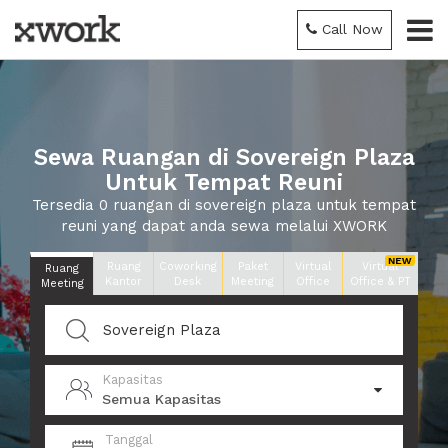
Call Now
Sewa Ruangan di Sovereign Plaza
Untuk Tempat Reuni
Tersedia 0 ruangan di sovereign plaza untuk tempat
reuni yang dapat anda sewa melalui XWORK
Ruang
Coworking
Paket
Virtual
Virtual
Ruang
Kantor
Desk
Meeting
Office
Office & PT
Meeting
Kapasitas
Semua Kapasitas
Tanggal