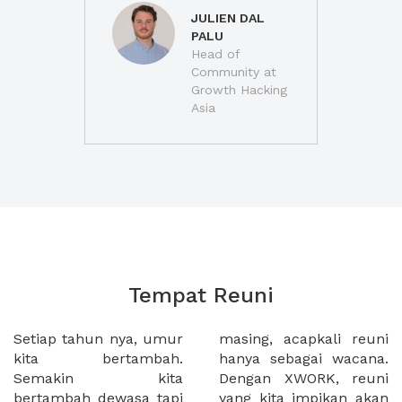
JULIEN DAL
PALU
Head of
Community at
Growth Hacking
Asia
Tempat Reuni
Setiap tahun nya, umur
masing, acapkali reuni
kita bertambah.
hanya sebagai wacana.
Semakin kita
Dengan XWORK, reuni
bertambah dewasa tapi
yang kita impikan akan