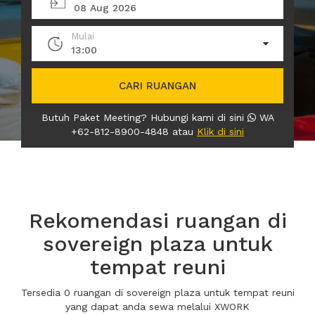
08 Aug 2026
Mulai
13:00
CARI RUANGAN
Butuh Paket Meeting? Hubungi kami di sini
WA
+62-812-8900-4848 atau
Klik di sini
Rekomendasi ruangan di
sovereign plaza untuk
tempat reuni
Tersedia 0 ruangan di sovereign plaza untuk tempat reuni
yang dapat anda sewa melalui XWORK