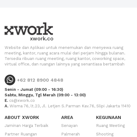
xwork.co
Website dan Aplikasi untuk menemukan dan menyewa ruang
meeting, kantor, ruang acara mulai dari perjam hingga bulanan.
Tersedia ribuan ruang meeting, ruang kantor, coworking space,
virtual office, dan ruangan lainnya yang senantiasa bertambah
+62 812 8900 4848
Senin - Jumat (09:00 - 16:30)
Sabtu, Minggu, Tgl Merah (09:00 - 13:00)
E.
cs@xwork.co
A.
Wisma 76, lt.23, Jl. Letjen S.Parman Kav.76, Slipi Jakarta 11410
ABOUT XWORK
AREA
KEGUNAAN
Jaminan Harga Terbaik
Senayan
Ruang Meeting
Partner Ruangan
Palmerah
Shooting