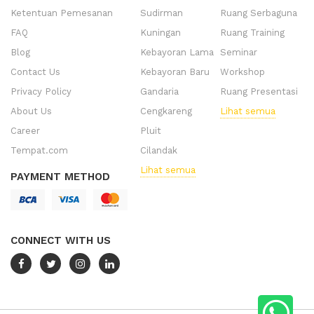
Ketentuan Pemesanan
Sudirman
Ruang Serbaguna
FAQ
Kuningan
Ruang Training
Blog
Kebayoran Lama
Seminar
Contact Us
Kebayoran Baru
Workshop
Privacy Policy
Gandaria
Ruang Presentasi
About Us
Cengkareng
Lihat semua
Career
Pluit
Tempat.com
Cilandak
Lihat semua
PAYMENT METHOD
CONNECT WITH US