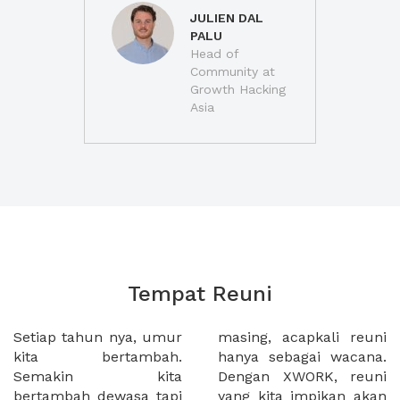
JULIEN DAL
PALU
Head of
Community at
Growth Hacking
Asia
Tempat Reuni
Setiap tahun nya, umur
masing, acapkali reuni
kita bertambah.
hanya sebagai wacana.
Semakin kita
Dengan XWORK, reuni
bertambah dewasa tapi
yang kita impikan akan