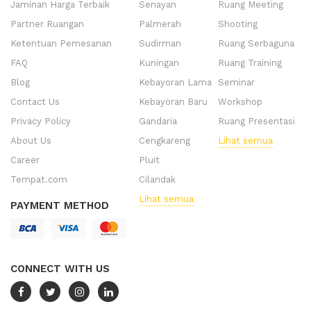
Jaminan Harga Terbaik
Senayan
Ruang Meeting
Partner Ruangan
Palmerah
Shooting
Ketentuan Pemesanan
Sudirman
Ruang Serbaguna
FAQ
Kuningan
Ruang Training
Blog
Kebayoran Lama
Seminar
Contact Us
Kebayoran Baru
Workshop
Privacy Policy
Gandaria
Ruang Presentasi
About Us
Cengkareng
Lihat semua
Career
Pluit
Tempat.com
Cilandak
Lihat semua
PAYMENT METHOD
CONNECT WITH US