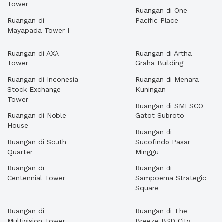
Tower
Ruangan di One
Ruangan di
Pacific Place
Mayapada Tower I
Ruangan di AXA
Ruangan di Artha
Tower
Graha Building
Ruangan di Indonesia
Ruangan di Menara
Stock Exchange
Kuningan
Tower
Ruangan di SMESCO
Ruangan di Noble
Gatot Subroto
House
Ruangan di
Ruangan di South
Sucofindo Pasar
Quarter
Minggu
Ruangan di
Ruangan di
Centennial Tower
Sampoerna Strategic
Square
Ruangan di
Ruangan di The
Multivision Tower
Breeze BSD City