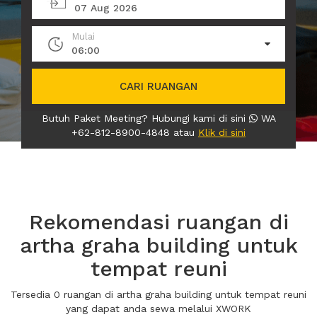
07 Aug 2026
Mulai
06:00
CARI RUANGAN
Butuh Paket Meeting? Hubungi kami di sini
WA
+62-812-8900-4848 atau
Klik di sini
Rekomendasi ruangan di
artha graha building untuk
tempat reuni
Tersedia 0 ruangan di artha graha building untuk tempat reuni
yang dapat anda sewa melalui XWORK