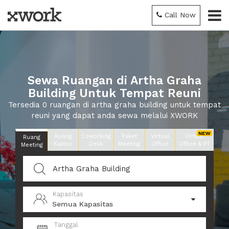
Call Now
Sewa Ruangan di Artha Graha
Building Untuk Tempat Reuni
Tersedia 0 ruangan di artha graha building untuk tempat
reuni yang dapat anda sewa melalui XWORK
Ruang
Coworking
Paket
Virtual
Virtual
Ruang
Kantor
Desk
Meeting
Office
Office & PT
Meeting
Kapasitas
Semua Kapasitas
Tanggal