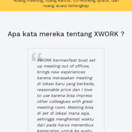
Ruang meeting, ruang kantor, co-working space, dan
ruang acara terlengkap
Apa kata mereka tentang XWORK ?
XWORK bermanfaat buat set
up meeting out of offices,
brings new experiences
karena merasakan meeting
di lokasi baru yang berbeda,
reasonable price dan I love
to use karena bisa impress
other colleagues with great
meeting room. Meeting bisa
di set di lokasi mana saja,
sehingga menghemat waktu
dari pada harus menembus
kemacetan untuk ke suatu