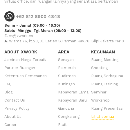
virtual office, dan ruangan lainnya yang senantiasa bertambah
+62 812 8900 4848
Senin - Jumat (09:00 - 16:30)
Sabtu, Minggu, Tgl Merah (09:00 - 13:00)
E.
cs@xwork.co
A.
Wisma 76, lt.23, Jl. Letjen S.Parman Kav.76, Slipi Jakarta 11410
ABOUT XWORK
AREA
KEGUNAAN
Jaminan Harga Terbaik
Senayan
Ruang Meeting
Partner Ruangan
Palmerah
Shooting
Ketentuan Pemesanan
Sudirman
Ruang Serbaguna
FAQ
Kuningan
Ruang Training
Blog
Kebayoran Lama
Seminar
Contact Us
Kebayoran Baru
Workshop
Privacy Policy
Gandaria
Ruang Presentasi
About Us
Cengkareng
Lihat semua
Career
Pluit