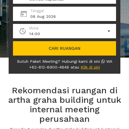
Tanggal
08 Aug 2026
Mulai
14:00
CARI RUANGAN
Butuh Paket Meeting? Hubungi kami di sini
WA
+62-812-8900-4848 atau
Klik di sini
Rekomendasi ruangan di
artha graha building untuk
internal meeting
perusahaan