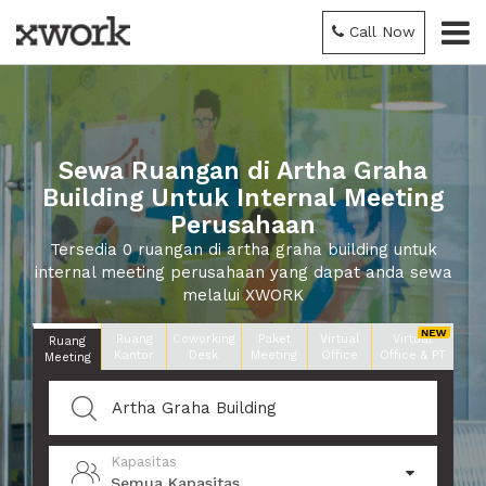
Call Now
Sewa Ruangan di Artha Graha
Building Untuk Internal Meeting
Perusahaan
Tersedia 0 ruangan di artha graha building untuk
internal meeting perusahaan yang dapat anda sewa
melalui XWORK
Ruang
Coworking
Paket
Virtual
Virtual
Ruang
Kantor
Desk
Meeting
Office
Office & PT
Meeting
Kapasitas
Semua Kapasitas