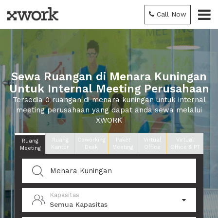
Call Now
Sewa Ruangan di Menara Kuningan
Untuk Internal Meeting Perusahaan
Tersedia 0 ruangan di menara kuningan untuk internal
meeting perusahaan yang dapat anda sewa melalui
XWORK
Ruang
Coworking
Paket
Virtual
Virtual
Ruang
Kantor
Desk
Meeting
Office
Office & PT
Meeting
Kapasitas
Semua Kapasitas