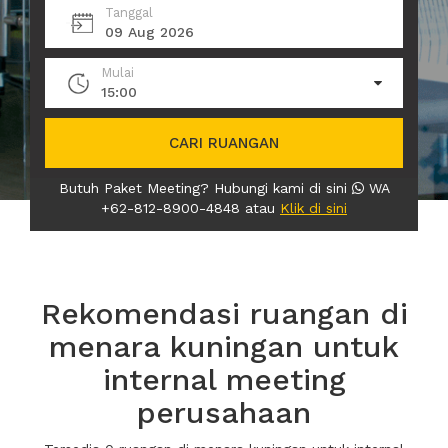
Tanggal
09 Aug 2026
Mulai
15:00
CARI RUANGAN
Butuh Paket Meeting? Hubungi kami di sini
WA
+62-812-8900-4848 atau
Klik di sini
Rekomendasi ruangan di
menara kuningan untuk
internal meeting
perusahaan