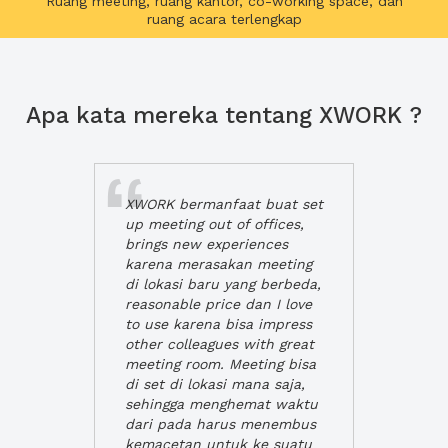
Ruang meeting, ruang kantor, co-working space, dan
ruang acara terlengkap
Apa kata mereka tentang XWORK ?
XWORK bermanfaat buat set
up meeting out of offices,
brings new experiences
karena merasakan meeting
di lokasi baru yang berbeda,
reasonable price dan I love
to use karena bisa impress
other colleagues with great
meeting room. Meeting bisa
di set di lokasi mana saja,
sehingga menghemat waktu
dari pada harus menembus
kemacetan untuk ke suatu