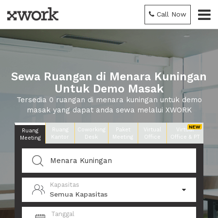
Call Now
Sewa Ruangan di Menara Kuningan
Untuk Demo Masak
Tersedia 0 ruangan di menara kuningan untuk demo
masak yang dapat anda sewa melalui XWORK
Ruang
Coworking
Paket
Virtual
Virtual
Ruang
Kantor
Desk
Meeting
Office
Office & PT
Meeting
Kapasitas
Semua Kapasitas
Tanggal