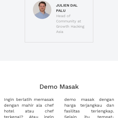
JULIEN DAL
PALU
Head of
Community at
Growth Hacking
Asia
Demo Masak
Ingin berlatih memasak
demo masak dengan
dengan mahir ala chef
harga terjangkau dan
hotel atau chef
fasilitas terlengkap.
terkenal? Atau ingin
Selain itu tempat-