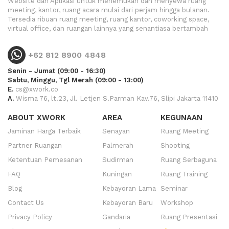
Website dan Aplikasi untuk menemukan dan menyewa ruang
meeting, kantor, ruang acara mulai dari perjam hingga bulanan.
Tersedia ribuan ruang meeting, ruang kantor, coworking space,
virtual office, dan ruangan lainnya yang senantiasa bertambah
+62 812 8900 4848
Senin - Jumat (09:00 - 16:30)
Sabtu, Minggu, Tgl Merah (09:00 - 13:00)
E.
cs@xwork.co
A.
Wisma 76, lt.23, Jl. Letjen S.Parman Kav.76, Slipi Jakarta 11410
ABOUT XWORK
AREA
KEGUNAAN
Jaminan Harga Terbaik
Senayan
Ruang Meeting
Partner Ruangan
Palmerah
Shooting
Ketentuan Pemesanan
Sudirman
Ruang Serbaguna
FAQ
Kuningan
Ruang Training
Blog
Kebayoran Lama
Seminar
Contact Us
Kebayoran Baru
Workshop
Privacy Policy
Gandaria
Ruang Presentasi