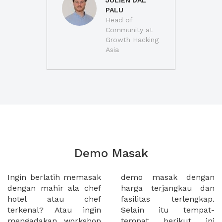
JULIEN DAL
PALU
Head of
Community at
Growth Hacking
Asia
Demo Masak
Ingin berlatih memasak
demo masak dengan
dengan mahir ala chef
harga terjangkau dan
hotel atau chef
fasilitas terlengkap.
terkenal? Atau ingin
Selain itu tempat-
mengadakan workshop
tempat berikut ini