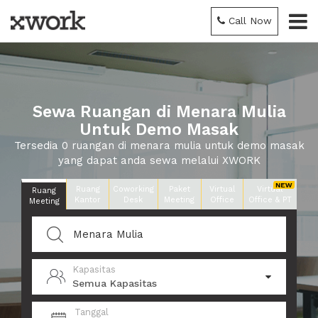
Call Now
Sewa Ruangan di Menara Mulia
Untuk Demo Masak
Tersedia 0 ruangan di menara mulia untuk demo masak
yang dapat anda sewa melalui XWORK
Ruang
Coworking
Paket
Virtual
Virtual
Ruang
Kantor
Desk
Meeting
Office
Office & PT
Meeting
Kapasitas
Semua Kapasitas
Tanggal