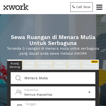
Call Now
Sewa Ruangan di Menara Mulia
Untuk Serbaguna
Tersedia 0 ruangan di menara mulia untuk serbaguna
yang dapat anda sewa melalui XWORK
Ruang
Coworking
Paket
Virtual
Virtual
Ruang
Kantor
Desk
Meeting
Office
Office & PT
Meeting
Kapasitas
Semua Kapasitas
Tanggal