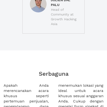
JULIEN DAL
PALU
Head of
Community at
Growth Hacking
Asia
Serbaguna
Apakah Anda
menemukan lokasi yang
merencanakan acara
ideal untuk acara
khusus seperti
khusus sesuai anggaran
pertemuan penjualan,
Anda. Cukup dengan
penggalangan dana
mengisi form singkat di