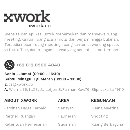
xwork.co
Website dan Aplikasi untuk menemukan dan menyewa ruang
meeting, kantor, ruang acara mulai dari perjam hingga bulanan.
Tersedia ribuan ruang meeting, ruang kantor, coworking space,
virtual office, dan ruangan lainnya yang senantiasa bertambah
+62 812 8900 4848
Senin - Jumat (09:00 - 16:30)
Sabtu, Minggu, Tgl Merah (09:00 - 13:00)
E.
cs@xwork.co
A.
Wisma 76, lt.23, Jl. Letjen S.Parman Kav.76, Slipi Jakarta 11410
ABOUT XWORK
AREA
KEGUNAAN
Jaminan Harga Terbaik
Senayan
Ruang Meeting
Partner Ruangan
Palmerah
Shooting
Ketentuan Pemesanan
Sudirman
Ruang Serbaguna