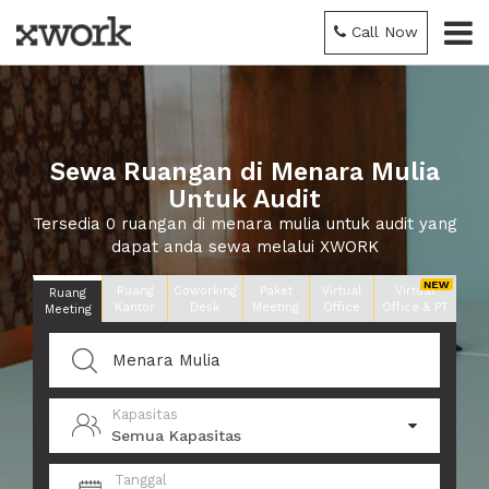
Call Now
Sewa Ruangan di Menara Mulia
Untuk Audit
Tersedia 0 ruangan di menara mulia untuk audit yang
dapat anda sewa melalui XWORK
Ruang
Coworking
Paket
Virtual
Virtual
Ruang
Kantor
Desk
Meeting
Office
Office & PT
Meeting
Kapasitas
Semua Kapasitas
Tanggal