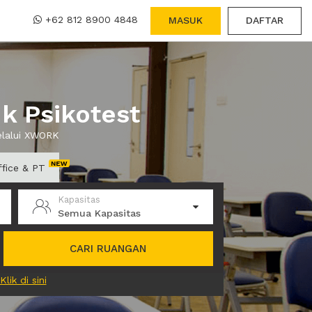
+62 812 8900 4848
MASUK
DAFTAR
k Psikotest
elalui XWORK
ffice & PT
Kapasitas
Semua Kapasitas
CARI RUANGAN
Klik di sini