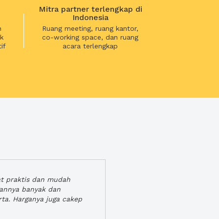
Mitra partner terlengkap di
Indonesia
n
Ruang meeting, ruang kantor,
k
co-working space, dan ruang
if
acara terlengkap
at praktis dan mudah
gannya banyak dan
rta. Harganya juga cakep