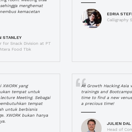
a, sehingga menghemat
enembus kemacetan
EDRIA STEF
Calligraphy S
N STANLEY
 for Snack Division at PT
jahtera Food Tbk
si XWORK yang
At Growth Hacking Asia w
ukan tempat untuk
trainings and Bootcamps
lecture Meeting. Sebagai
time to find a new venu
 membutuhkan tempat
a precious time!
h untuk berbisnis
ge. XWORK bukan hanya
ya.
JULIEN DAL
Head of Com