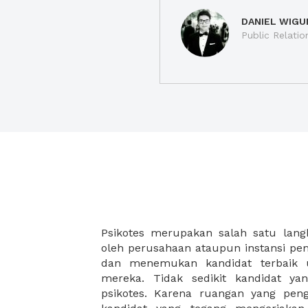
DANIEL WIGU
Public Relatio
Psikotes merupakan salah satu lang
mental dan konsentrasi para kan
oleh perusahaan ataupun instansi pe
karyawan terbaik, anda perlu meren
dan menemukan kandidat terbaik 
untuk setiap tahap nya. Nah, anda 
mereka. Tidak sedikit kandidat ya
kami dapat membantu anda memper
psikotes. Karena ruangan yang pen
fasilitas dan lokasi terbaik. ini ak