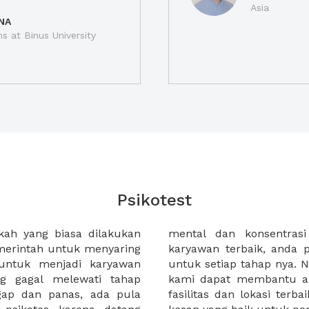
Asia
NA
ns at Binus University
Psikotest
kah yang biasa dilakukan
didat. untuk menemukan
merintah untuk menyaring
canakanyang terbaik pula
untuk menjadi karyawan
dapat menggunakan XWORK.
ng gagal melewati tahap
siapkan ruangan dengan
gap dan panas, ada pula
an memberikan branding dan