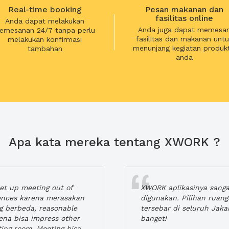
Real-time booking
Pesan makanan dan
fasilitas online
Anda dapat melakukan
Anda juga dapat memesa
emesanan 24/7 tanpa perlu
fasilitas dan makanan untu
melakukan konfirmasi
menunjang kegiatan produkt
tambahan
anda
Apa kata mereka tentang XWORK ?
t up meeting out of
XWORK aplikasinya sang
iences karena merasakan
digunakan. Pilihan ruan
ng berbeda, reasonable
tersebar di seluruh Jaka
rena bisa impress other
banget!
ting room. Meeting bisa