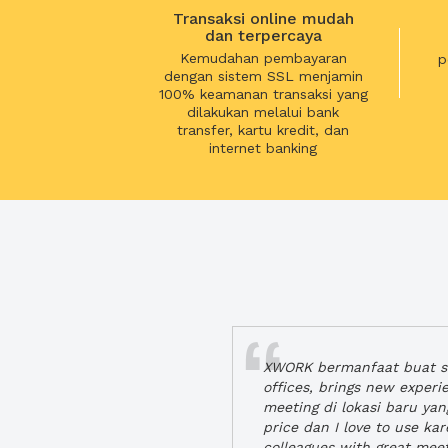
Transaksi online mudah
dan terpercaya
Kemudahan pembayaran
p
dengan sistem SSL menjamin
100% keamanan transaksi yang
dilakukan melalui bank
transfer, kartu kredit, dan
internet banking
XWORK bermanfaat buat se
offices, brings new exper
meeting di lokasi baru ya
price dan I love to use ka
colleagues with great mee