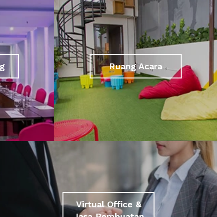
g
Ruang Acara
Virtual Office &
Jasa Pembuatan