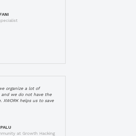
FANI
pecialist
e organize a lot of
 and we do not have the
e. XWORK helps us to save
 PALU
munity at Growth Hacking