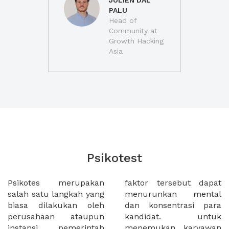
JULIEN DAL
PALU
Head of
Community at
Growth Hacking
Asia
Psikotest
Psikotes merupakan
faktor tersebut dapat
salah satu langkah yang
menurunkan mental
biasa dilakukan oleh
dan konsentrasi para
perusahaan ataupun
kandidat. untuk
instansi pemerintah
menemukan karyawan