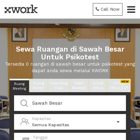
Call Now
Sewa Ruangan di Sawah Besar
Untuk Psikotest
Tersedia 0 ruangan di sawah besar untuk psikotest yang
dapat anda sewa melalui XWORK
Ruang
Coworking
Paket
Virtual
Virtual
Ruang
Kantor
Desk
Meeting
Office
Office & PT
Meeting
Kapasitas
Semua Kapasitas
Tanggal