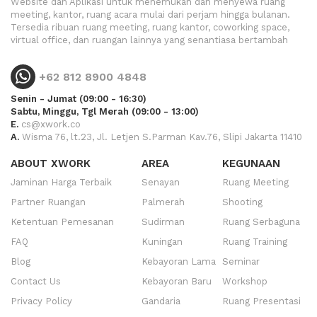
Website dan Aplikasi untuk menemukan dan menyewa ruang
meeting, kantor, ruang acara mulai dari perjam hingga bulanan.
Tersedia ribuan ruang meeting, ruang kantor, coworking space,
virtual office, dan ruangan lainnya yang senantiasa bertambah
+62 812 8900 4848
Senin - Jumat (09:00 - 16:30)
Sabtu, Minggu, Tgl Merah (09:00 - 13:00)
E.
cs@xwork.co
A.
Wisma 76, lt.23, Jl. Letjen S.Parman Kav.76, Slipi Jakarta 11410
ABOUT XWORK
AREA
KEGUNAAN
Jaminan Harga Terbaik
Senayan
Ruang Meeting
Partner Ruangan
Palmerah
Shooting
Ketentuan Pemesanan
Sudirman
Ruang Serbaguna
FAQ
Kuningan
Ruang Training
Blog
Kebayoran Lama
Seminar
Contact Us
Kebayoran Baru
Workshop
Privacy Policy
Gandaria
Ruang Presentasi