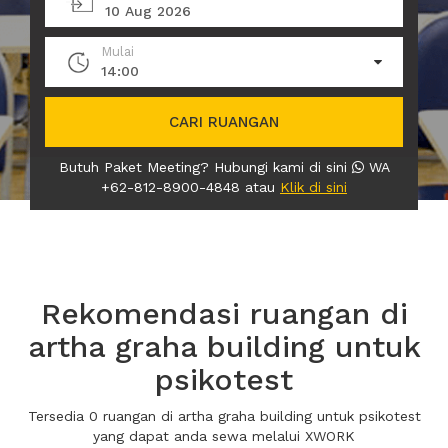
10 Aug 2026
Mulai
14:00
CARI RUANGAN
Butuh Paket Meeting? Hubungi kami di sini
WA
+62-812-8900-4848 atau
Klik di sini
Rekomendasi ruangan di
artha graha building untuk
psikotest
Tersedia 0 ruangan di artha graha building untuk psikotest
yang dapat anda sewa melalui XWORK