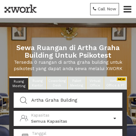
Call Now
Sewa Ruangan di Artha Graha
Building Untuk Psikotest
Tersedia 0 ruangan di artha graha building untuk
psikotest yang dapat anda sewa melalui XWORK
Ruang
Coworking
Paket
Virtual
Virtual
Ruang
Kantor
Desk
Meeting
Office
Office & PT
Meeting
Kapasitas
Semua Kapasitas
Tanggal