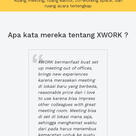
Ruang meeting, ruang kantor, co-working space, dan
ruang acara terlengkap
Apa kata mereka tentang XWORK ?
XWORK bermanfaat buat set
up meeting out of offices,
brings new experiences
karena merasakan meeting
di lokasi baru yang berbeda,
reasonable price dan I love
to use karena bisa impress
other colleagues with great
meeting room. Meeting bisa
di set di lokasi mana saja,
sehingga menghemat waktu
dari pada harus menembus
kemacetan untuk ke suatu