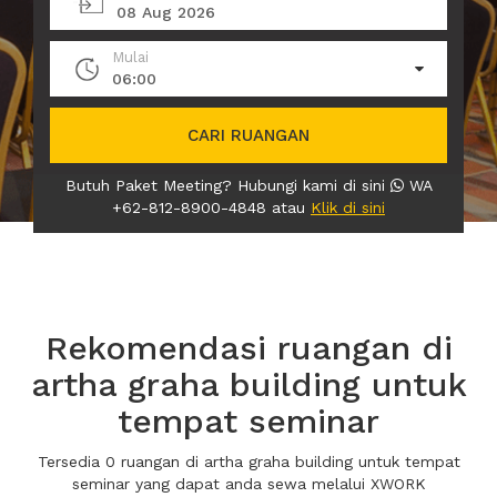
08 Aug 2026
Mulai
06:00
CARI RUANGAN
Butuh Paket Meeting? Hubungi kami di sini
WA
+62-812-8900-4848 atau
Klik di sini
Rekomendasi ruangan di
artha graha building untuk
tempat seminar
Tersedia 0 ruangan di artha graha building untuk tempat
seminar yang dapat anda sewa melalui XWORK