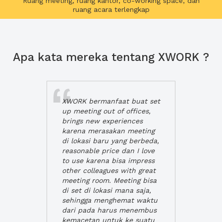
Ruang meeting, ruang kantor, co-working space, dan
ruang acara terlengkap
Apa kata mereka tentang XWORK ?
XWORK bermanfaat buat set
up meeting out of offices,
brings new experiences
karena merasakan meeting
di lokasi baru yang berbeda,
reasonable price dan I love
to use karena bisa impress
other colleagues with great
meeting room. Meeting bisa
di set di lokasi mana saja,
sehingga menghemat waktu
dari pada harus menembus
kemacetan untuk ke suatu