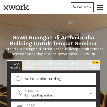
Call Now
Sewa Ruangan di Artha Graha
Building Untuk Tempat Seminar
Tersedia 0 ruangan di artha graha building untuk tempat
seminar yang dapat anda sewa melalui XWORK
Ruang
Coworking
Paket
Virtual
Virtual
Ruang
Kantor
Desk
Meeting
Office
Office & PT
Meeting
Kapasitas
Semua Kapasitas
Tanggal