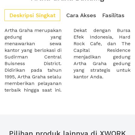
Deskripsi Singkat
Cara Akses
Fasilitas
Artha Graha merupakan
Dekat dengan Bursa
gedung yang
Efek Indonesia, Hard
menawarkan sewa
Rock Cafe, dan The
kantor yang berlokasi di
Capital Residence
Sudirman Central
menjadikan gedung
Buisness District.
Artha Graha gedung
Didirikan pada tahun
yang strategis untuk
1995, Artha Graha selalu
kantor Anda.
memberikan pelayanan
terbaik hingga saat ini.
Pilihan produk lainnya di XWORK