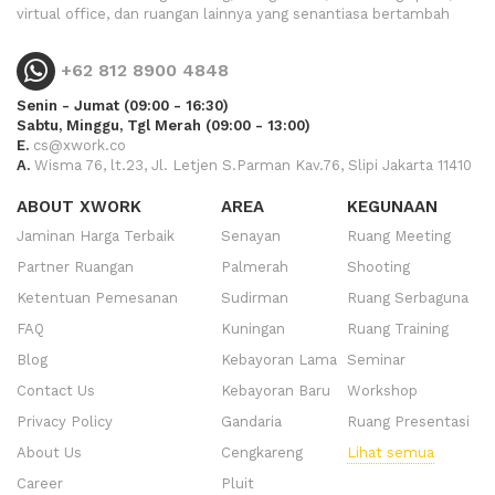
virtual office, dan ruangan lainnya yang senantiasa bertambah
+62 812 8900 4848
Senin - Jumat (09:00 - 16:30)
Sabtu, Minggu, Tgl Merah (09:00 - 13:00)
E.
cs@xwork.co
A.
Wisma 76, lt.23, Jl. Letjen S.Parman Kav.76, Slipi Jakarta 11410
ABOUT XWORK
AREA
KEGUNAAN
Jaminan Harga Terbaik
Senayan
Ruang Meeting
Partner Ruangan
Palmerah
Shooting
Ketentuan Pemesanan
Sudirman
Ruang Serbaguna
FAQ
Kuningan
Ruang Training
Blog
Kebayoran Lama
Seminar
Contact Us
Kebayoran Baru
Workshop
Privacy Policy
Gandaria
Ruang Presentasi
About Us
Cengkareng
Lihat semua
Career
Pluit